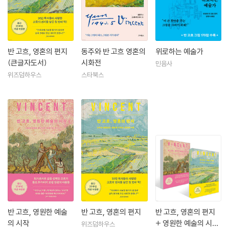
반 고흐, 영혼의 편지
동주와 반 고흐 영혼의
위로하는 예술가
(큰글자도서)
시화전
민음사
위즈덤하우스
스타북스
반 고흐, 영원한 예술
반 고흐, 영혼의 편지
반 고흐, 영혼의 편지
의 시작
+ 영원한 예술의 시작
위즈덤하우스