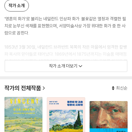
작가 소개
‘영혼의 화가’로 불리는 네덜란드 인상파 화가. 불꽃같은 열정과 격렬한 필
치로 눈부신 색채를 표현했으며, 서양미술사상 가장 위대한 화가 중 한 사
람으로 꼽힌다.
1853년 3월 30일, 네덜란드 브라반트 북쪽의 작은 마을에서 엄격한 칼뱅
파 목사의 맏아들로 태어났다. 1869년에서 1875년까지는 미술품 매매점
의 점원으로 일했고, 1877년에는 목사가 되기 위해 신학 공부를 하기도 했
작가 소개 더보기
지만, 여러 어려움을 겪으며 실패한 후 전업화가가 되기로 결심했다. 1881
년 12월에 본격적으로 그림을 그리기 시작했으며, 1890년 7월 29일 자살
로 생을 마감할 때까지 모두 879점의 그림을 남겼다. 그리고 생전에 단 한
작가의 전체작품
최신순
점의 그림을 팔았다.
37년이라는 생애 동안 지독한 가난에 시달리며 늘 고독했던 고흐는 그의
후원자이자 동반자였던 네 살 터울의 동생 테오와 1872년 8월부터 세상
을 떠날 때까지 편지를 주고받았다. 그가 테오에게 보낸 편지는 668통이
나 되고 그 밖에 어머니, 여동생 윌, 동료 화가들에게 보낸 편지들이 남아
있다.