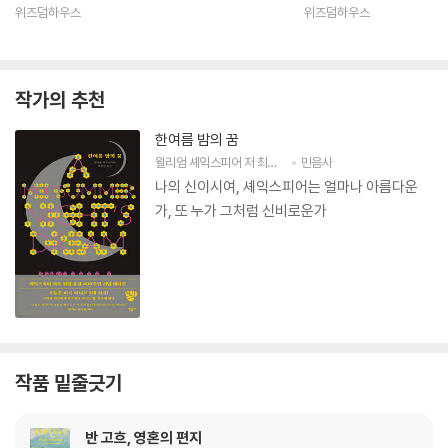
세트
위즈덤하우스
위즈덤하우스
작가의 추천
한여름 밤의 꿈
윌리엄 셰익스피어
저
최종철
역
민음사
나의 신이시여, 셰익스피어는 얼마나 아름다운
가, 또 누가 그처럼 신비로운가
작품 밑줄긋기
반 고흐, 영혼의 편지