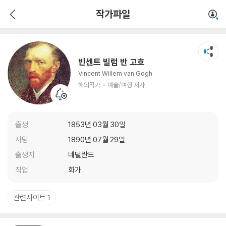
빈센트 빌럼 반 고흐
작가파일
해외작가
예술/여행 저자
빈센트 빌럼 반 고흐
Vincent Willem van Gogh
해외작가
예술/여행 저자
출생
1853년 03월 30일
사망
1890년 07월 29일
출생지
네덜란드
직업
화가
관련사이트 1