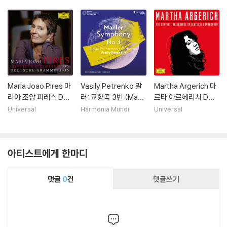
a, Harp Concerto)
a, Harp Concerto)
a, Harp Concerto)
[2LP]
[투명 컬러 2LP]
Maria Joao Pires 마
Vasily Petrenko 말
Martha Argerich 마
리아 조앙 피레스 DG
러: 교향곡 3번 (Mahl
르타 아르헤리치 DG,
녹음 전집 (Complet
er: Symphony No.
Philips 전곡집 (The
Universal
Harmonia Mundi
Universal
e Recordings On D
3)
Complete Recordi
eutsche Grammop
ngs On Deutsche
hon)
Grammophon)
아티스트에게 한마디
댓글
0
건
댓글쓰기