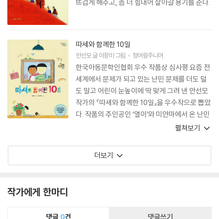
뜨겁게 해주고, 좀 더 힘내어 살아갈 용기를 준다.
따세와 함께한 10일
안선모
글
이장미
그림
청어람주니어
한국아동문학인협회 우수 작품상 심사평 요즘 전
세계에서 문제가 되고 있는 난민 문제를 더도 덜
도 말고 어린이 눈높이에 딱 맞게 그려 낸 안선모
작가의 『따세와 함께한 10일』을 우수작으로 뽑았
다. 작품의 주인공인 ‘열이’와 미얀마에서 온 난민
소년 ‘따세’와의 우연한 동거를 통해 이 세상은 나
펼쳐보기
혼자가 아닌 ‘함께’ 살아가는 것임을 자연스레 깨
닫게 해 주는 이야기 전개와 심리 묘사가 매우 돋
더보기
보였다. 특히 난민 소년 ‘따세’가 비굴하거나 주눅
들지 않고 당당하게 새로운 세계에 발붙이는 모습
은 읽은 이의 가슴을 뭉클하게 해 주었다.
작가에게 한마디
댓글
0
건
댓글쓰기