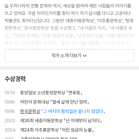
늘 우리나라의 전통 문화와 역사, 세상을 밝히려 애쓴 사람들의 이야기를
쓰고 있어요. 가끔 이야깃거리를 찾아 여기 저기 답사를 다니고 고궁이나
박물관도 찾아다닌답니다. 그동안 ‘세종아동문학상’, ‘이주홍문학상’, ‘방정
환문학상’, ‘윤석중문학상’ 등을 수상했고, 『내 이름은 직지』 『내 이름은 독
도』 『건축왕 정세권』 『어린 임금의 눈물』 『남원성의 눈물』 『대한 제국이 사
라진 날』 『장진호에서 온 아이』 『할머니의 고물 재봉틀』 『신비한 문방구』
『악플 전쟁』 『정의의 라방』 등 100여 권의 동화를 썼습니다.
작가 소개 더보기
수상경력
1978
중앙일보 소년중앙문학상
『연꽃등』
1996
어린이 문화대상
『열세 살에 만난 엄마』
1998
한국문학상
『그 여자의 뜀박질은 끝나지 않았다』
2002
제35회 세종아동문학상
『난 이제부터 남자다』
2004
제24회 이주홍문학상
『어린 임금의 눈물』