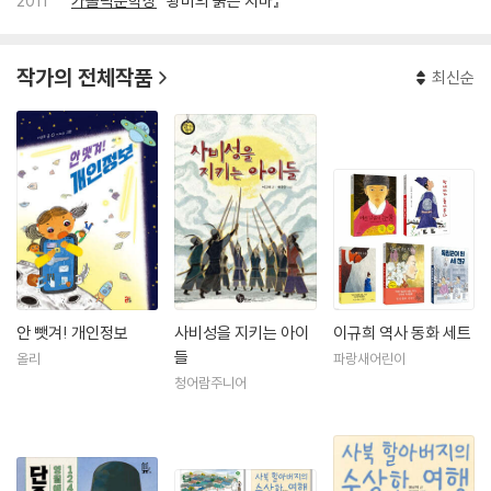
2011
가톨릭문학상
『왕비의 붉은 치마』
작가의 전체작품
최신순
안 뺏겨! 개인정보
사비성을 지키는 아이
이규희 역사 동화 세트
들
올리
파랑새어린이
청어람주니어