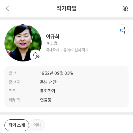
이규희
작가파일
국내작가
유아/어린이 작가
이규희
李圭喜
국내작가
유아/어린이 작가
출생
1952년 09월 03일
출생지
충남 천안
직업
동화작가
데뷔작
연꽃등
작가 소개
약력