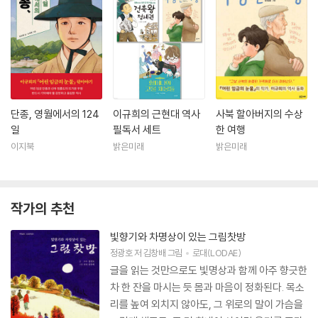
단종, 영월에서의 124
이규희의 근현대 역사
사북 할아버지의 수상
일
필독서 세트
한 여행
이지북
밝은미래
밝은미래
작가의 추천
빛향기와 차명상이 있는 그림찻방
정광호
저
김창배
그림
로대(LODAE)
글을 읽는 것만으로도 빛명상과 함께 아주 향긋한
차 한 잔을 마시는 듯 몸과 마음이 정화된다. 목소
리를 높여 외치지 않아도, 그 위로의 말이 가슴을