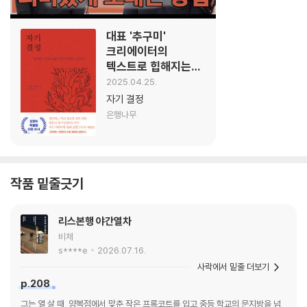
대표 '추구미'
크리에이터의
텍스트로 힙해지는
방법은?💖 |
2025.04.25.
크리에이터 유즈 |
자기 결정
YES meets
은행나무
작품 밑줄긋기
리스본행 야간열차
비채
s****e
2026.07.16.
사락에서 밑줄 더보기
p.208
그는 열 살 때, 양복점에서 맞춘 작은 프록코트를 입고 중등 학교의 문지방을 넘