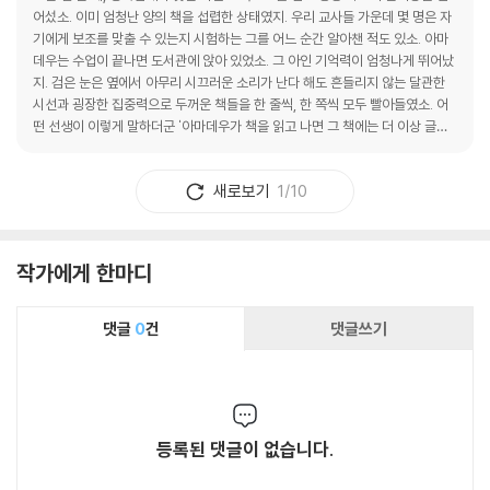
어섰소. 이미 엄청난 양의 책을 섭렵한 상태였지. 우리 교사들 가운데 몇 명은 자
기에게 보조를 맞출 수 있는지 시험하는 그를 어느 순간 알아챈 적도 있소. 아마
데우는 수업이 끝나면 도서관에 앉아 있었소. 그 아인 기억력이 엄청나게 뛰어났
지. 검은 눈은 옆에서 아무리 시끄러운 소리가 난다 해도 흔들리지 않는 달관한
시선과 굉장한 집중력으로 두꺼운 책들을 한 줄씩, 한 쪽씩 모두 빨아들였소. 어
떤 선생이 이렇게 말하더군 '아마데우가 책을 읽고 나면 그 책에는 더 이상 글씨
가 들어 있지 않은 것 같아요. 아마데우는 책의 의미만 삼키는 게 아니라 잉크까
지 먹는다니까요.'교사들이 경외심을 가질 정도로 집중력과 기억력이 대단했던
새로보기
1/10
아마데우.#리딩런
작가에게 한마디
댓글
0
건
댓글쓰기
등록된 댓글이 없습니다.