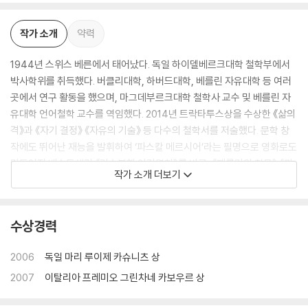
작가 소개
약력
1944년 스위스 베른에서 태어났다. 독일 하이델베르크대학 철학부에서
박사학위를 취득했다. 버클리대학, 하버드대학, 베를린 자유대학 등 여러
곳에서 연구 활동을 했으며, 마그데부르크대학 철학사 교수 및 베를린 자
유대학 언어철학 교수를 역임했다. 2014년 트락타투스상을 수상한 《삶의
격》과 《자기 결정》 《자유의 기술》 등 다수의 철학서를 저술했다. 문학 창
작에도 뛰어난 재능을 발휘하여 ‘파스칼 메르시어’라는 필명으로 영화로도
만들어진 베스트셀러 《리스본행 야간열차》를 비롯, 《페를만의 침묵》 《피
작가 소개 더보기
아노 조율사》 《레아》 등의 장편소설을 발표했다. 현재 인간의 정신세계,
철학적 인식의 문제, 언어철학 등 폭넓은 인문학 분야를 아우르며 연구 및
저술 활동에 매진했다. 2023년 6월 27일 별세했다. 고인의 저작권을 관리
수상경력
하는 독일 출판사 Hanser의 조 렌들은 “우리는 위대한 사상가이자 소설
가를 잃었다. 페터 비에리의 소설은 인간성에 대한 위대한 질문들에 생명
2006
독일 마리 루이제 카슈니츠 상
을 불어 넣었다”며 “우리에겐 그의 작품들이 남아 있고 이에 그에게 감사
2007
이탈리아 프레미오 그린차네 카보우르 상
드린다”고 추모의 뜻을 밝혔다.