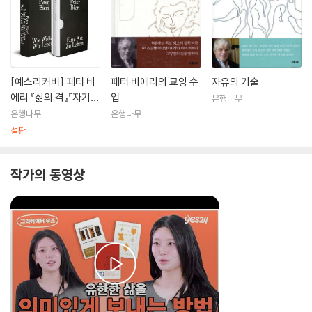
[예스리커버] 페터 비
페터 비에리의 교양 수
자유의 기술
에리 『삶의 격』『자기
업
은행나무
결정』 세트
은행나무
은행나무
절판
작가의 동영상