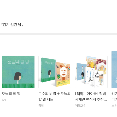
상
『감기 걸린 날』
오늘의 할 일
문수의 비밀 + 오늘의
[책읽는아이들] 창비
감기
할 일 세트
서채린 편집자 추천
리
창비
유아 세트
창비
YES24
보