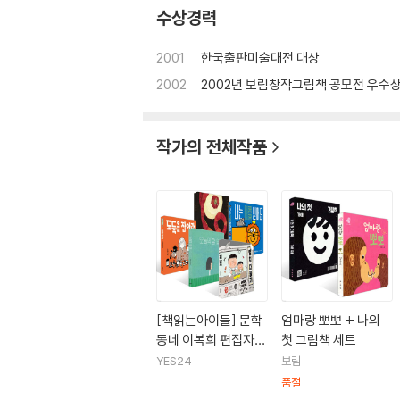
수상경력
2001
한국출판미술대전 대상
2002
2002년 보림창작그림책 공모전 우수
작가의 전체작품
[책읽는아이들] 문학
엄마랑 뽀뽀 + 나의
동네 이복희 편집자
첫 그림책 세트
추천 유아 세트
YES24
보림
품절