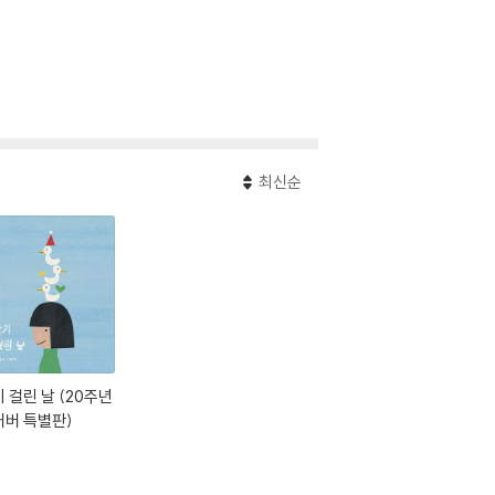
최신순
 걸린 날 (20주년
커버 특별판)
림