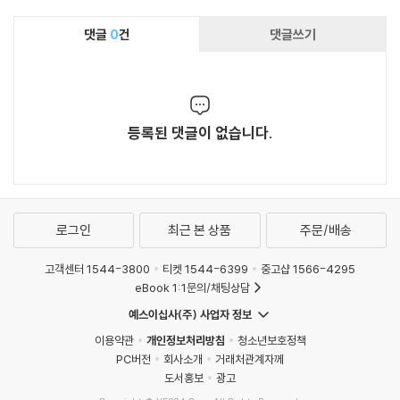
댓글
0
건
댓글쓰기
등록된 댓글이 없습니다.
로그인
최근 본 상품
주문/배송
고객센터 1544-3800
티켓 1544-6399
중고샵 1566-4295
eBook 1:1문의/채팅상담
예스이십사(주) 사업자 정보
이용약관
개인정보처리방침
청소년보호정책
PC버전
회사소개
거래처관계자께
도서홍보
광고