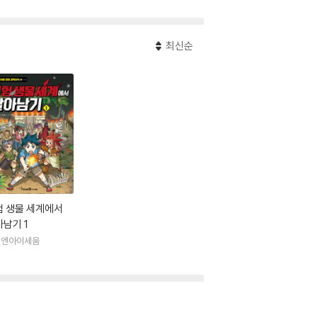
최신순
험 생물 세계에서
남기 1
래엔아이세움