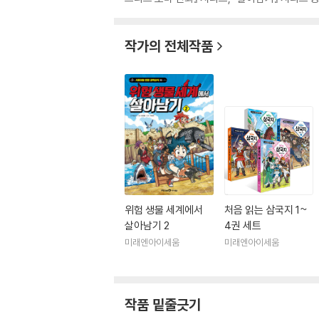
작가의 전체작품
위험 생물 세계에서
처음 읽는 삼국지 1~
살아남기 2
4권 세트
미래엔아이세움
미래엔아이세움
작품 밑줄긋기