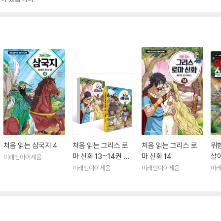
처음 읽는 삼국지 4
처음 읽는 그리스 로
처음 읽는 그리스 로
위
마 신화 13~14권 최
마 신화 14
살아
미래엔아이세움
신간 세트
미래엔아이세움
미래엔아이세움
미