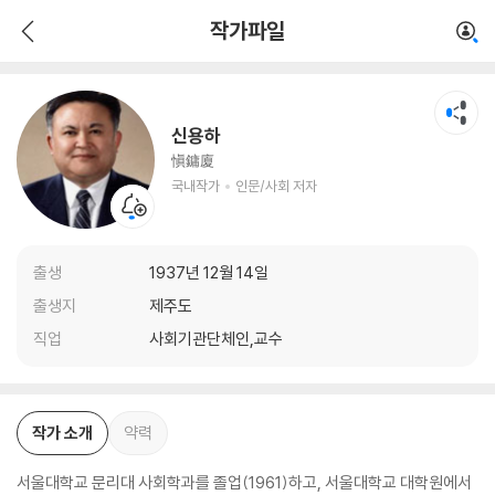
신용하
작가파일
국내작가
인문/사회 저자
신용하
愼鏞廈
국내작가
인문/사회 저자
출생
1937년 12월 14일
출생지
제주도
직업
사회기관단체인,교수
작가 소개
약력
서울대학교 문리대 사회학과를 졸업(1961)하고, 서울대학교 대학원에서