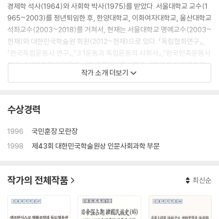
경제학 석사(1964)와 사회학 박사(1975)를 받았다. 서울대학교 교수(1
965~2003)를 정년퇴임한 후, 한양대학교, 이화여자대학교, 울산대학교
석좌교수(2003~2018)를 거쳐서, 현재는 서울대학교 명예교수(2003~
현재)와 대한민국학술원 회원(2012~현재)으로 있다. 『독립협회연구』,
『한국독립운동사 연구』,『3.1운동과 독립운동의 사회사』,『한국민족운동사
연구』,『신간회의 독립운동』,『한국근대사회사연구』,『한국의 독도영유권
작가 소개 더보기
연구』,『고조선 국가형성의 사회사』,『한국민족의 기원과 형성』,『고조선문
명의 사회사』 등 다수 저서가 있다.
수상경력
1996
국민훈장 모란장
1998
제43회 대한민국학술원상 인문사회과학 부문
작가의 전체작품
최신순