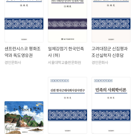
샌프란시스코 평화조
일제강점기 한국민족
고려대장군 신집평과
약과 독도영유권
사 (하)
조선실학자 신후담
경인문화사
서울대학교출판문화원
경인문화사