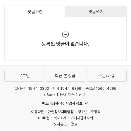
댓글
0
건
댓글쓰기
등록된 댓글이 없습니다.
로그인
최근 본 상품
주문/배송
고객센터 1544-3800
티켓 1544-6399
중고샵 1566-4295
eBook 1:1문의/채팅상담
예스이십사(주) 사업자 정보
이용약관
개인정보처리방침
청소년보호정책
PC버전
회사소개
거래처관계자께
도서홍보
광고