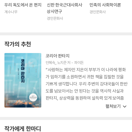
우리 독도에서 온 편지
신판 한국근대사회사
민족의 사회학이론
상사연구
계수나무
경인문화사
경인문화사
작가의 추천
코리아 판타지
민혜숙
,
노치준
저
파이돈
“사랑하는 제자인 지은이 부부가 이 나라에 평화
가 임하기를 소원하면서 귀한 책을 집필한 것을
기쁘게 생각합니다. 우리 주변의 강대국들이 한반
도를 넘보아서는 안 된다는 것을 역사적 사실과
판타지, 상상력을 동원하여 설득력 있게 보여줍
니다. 이 책이 이 땅에 평화의 열매를 거두는 데 일
펼쳐보기
조하기를 바랍니다.”
작가에게 한마디