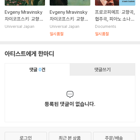
Evgeny Mravinsky
Evgeny Mravinsky
프로코피예프: 교향곡,
차이코프스키: 교향곡
차이코프스키: 교향곡
협주곡, 피아노 소나타
4번 (Tchaikovsky:
6번 `비창` (Tchaikov
등 대표 작품들 (Prok
Universal Japan
Universal Japan
Documents
Symphony Op.36)
sky: Symphony Op.
ofiev - Milestones
일시품절
일시품절
74)
of a Legend)
아티스트에게 한마디
댓글
0
건
댓글쓰기
등록된 댓글이 없습니다.
로그인
최근 본 상품
주문/배송