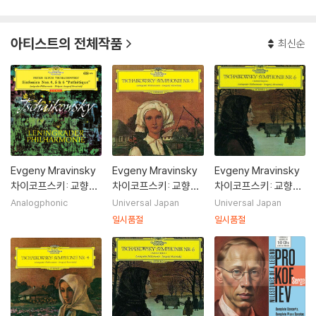
아티스트의 전체작품
최신순
Evgeny Mravinsky
Evgeny Mravinsky
Evgeny Mravinsky
차이코프스키: 교향곡
차이코프스키: 교향곡
차이코프스키: 교향곡
4, 5, 6번 '비창' (Tch
5번 (Tchaikovsky:
6번 '비창' (Tchaikov
Analogphonic
Universal Japan
Universal Japan
aikovsky: Sympho
Symphony No. 5)
sky: Symphony Op.
일시품절
일시품절
nies Op.36, Op.64
[SACD]
74 [SACD]
& Op.74 'Pathetiqu
e') [3 LP]