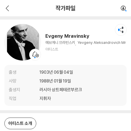
Evgeny Mravinsky
작가파일
아티스트
Evgeny Mravinsky
예브게니 므라빈스키
Yevgeny Aleksandrovich Mr
avinsky / Yevgeni Mravinsky
아티스트
출생
1903년 06월 04일
사망
1988년 01월 19일
출생지
러시아 상트페테르부르크
직업
지휘자
아티스트 소개