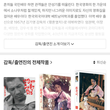
흔히들 국민배우 하면 관객들은 안성기를 떠올린다. 한국영화의 한 가운데
에서 소나무처럼 절개있게, 하지만 너그러운 이미지로도 자신의 영화길을
걸어온 배우이다. 한국외국어대학 베트남어학과를 졸업했다. 아역 배우 출
신으로 1957년 김기영 감독의 <황혼열차>로 데뷔하였다. 임권택, 이장
호, 배창호, 강우석 등 한국 최고의 감독들과 사회물에서부터 코미디까지
다양한 장르의 영화를 작업했으며, 40년이 된 지금까지도 왕성한 활동을
계속하고 있다.
감독/출연진 소개 더보기
대종상 남우주연상을 4회 수상했으며, 백상 예술대상 남우주연상 7회. 영
평상 남우주연상 4회 조연상1회, 아태영화제 남우주연상 2회를 수상했다.
감독/출연진의 전체작품
최신순
그렇지만 배우 안성기의 대단한 점은 단지 어떤 상들을 수상했다는 수상
경력에 있지 않다. 그가 출연한 영화에서 그가 그리는 모습은 고래를 잡으
러 떠나기도, 비리 형사로도, 뒷골목 깡패로도 나온 그의 모습은 바로 영화
를 보는 관객이요. 우리 국민 그 자체였다. 그래서 우리 관객들은 배우 안성
기를 국민배우라고 부르나 보다. 최근에는 주연과 조연을 가리지 않고 다
양한 작품에 출연, 영화에 무게감을 더해주고 있다.
[필모그래피]