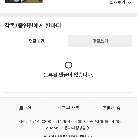
국영화와 배우들의 이야기를 기록한 《엔딩 크레
펼쳐보기
딧》이 더없이 반가운 이유다.”
감독/출연진에게 한마디
댓글
0
건
댓글쓰기
등록된 댓글이 없습니다.
로그인
최근 본 상품
주문/배송
고객센터 1544-3800
티켓 1544-6399
중고샵 1566-4295
eBook 1:1문의/채팅상담