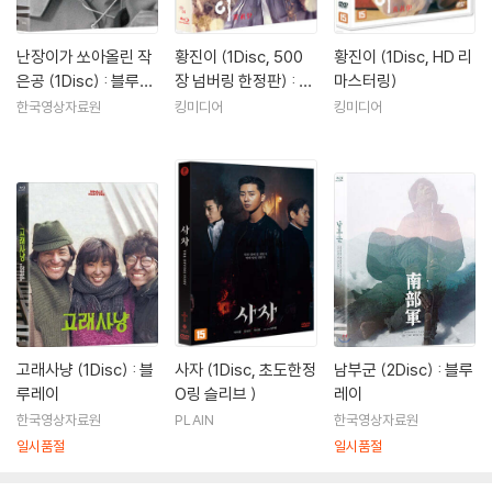
형사 Duelist+10분단편()|주연배우
야시(1979)|주연배우
난장이가 쏘아올린 작
황진이 (1Disc, 500
황진이 (1Disc, HD 리
은공 (1Disc) : 블루레
장 넘버링 한정판) : 블
마스터링)
우요일(1979)|주연배우
이
루레이
바람 불어 좋은 날(1980)|주연배우
한국영상자료원
킹미디어
킹미디어
만다라(1981)|주연배우
난장이가 쏘아올린 작은 공(1981)|주연배우
낮은 데로 임하소서(1981)|주연배우
꼬방동네 사람들(1982)|주연배우
안개 마을(1982)|주연배우
오염된 자식들(1982)|주연배우
타인의 둥지(1982)|주연배우
철인들 (1982)(1982)|주연배우
적도의 꽃(1983)|주연배우
고래사냥 (1Disc) : 블
사자 (1Disc, 초도한정
남부군 (2Disc) : 블루
풀잎처럼 눕다(1983)|주연배우
루레이
O링 슬리브 )
레이
깊고 깊은 그 곳에(1984)|주연배우
한국영상자료원
PLAIN
한국영상자료원
그 해 겨울은 따뜻했네(1984)|주연배우
일시품절
일시품절
무릎과 무릎사이(1984)|주연배우
깊고 푸른 밤(1985)|주연배우