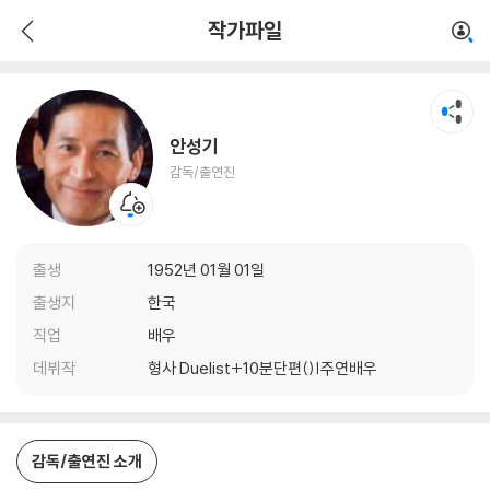
안성기
작가파일
감독/출연진
안성기
감독/출연진
출생
1952년 01월 01일
출생지
한국
직업
배우
데뷔작
형사 Duelist+10분단편()|주연배우
감독/출연진 소개