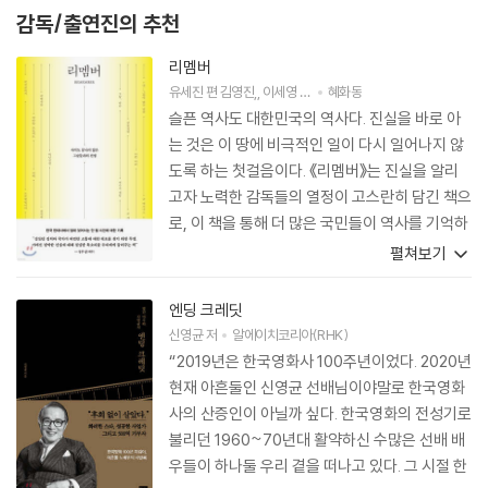
어우동(1985)|주연배우
감독/출연진의 추천
고래 사냥 2(1985)|주연배우
겨울 나그네 (1986)(1986)|주연배우
리멤버
내시 (1986)(1986)|주연배우
유세진
편
김영진
,
이세영
공저
혜화동
이장호의 외인구단(1986)|주연배우
슬픈 역사도 대한민국의 역사다. 진실을 바로 아
황진이 (1986)(1986)|주연배우
는 것은 이 땅에 비극적인 일이 다시 일어나지 않
달빛 사냥꾼(1986)|주연배우
도록 하는 첫걸음이다. 《리멤버》는 진실을 알리
안녕하세요 하나님(1987)|주연배우
고자 노력한 감독들의 열정이 고스란히 담긴 책으
기쁜 우리 젊은 날(1987)|주연배우
로, 이 책을 통해 더 많은 국민들이 역사를 기억하
개그맨(1988)|주연배우
게 되리라 믿는다.
펼쳐보기
칠수와 만수(1988)|주연배우
성공시대 (1988)(1988)|주연배우
엔딩 크레딧
남부군(1990)|주연배우
신영균
저
알에이치코리아(RHK)
꿈 (1990)(1990)|주연배우
“2019년은 한국영화사 100주년이었다. 2020년
누가 용의 발톱을 보았는가(1991)|주연배우
현재 아흔둘인 신영균 선배님이야말로 한국영화
베를
사의 산증인이 아닐까 싶다. 한국영화의 전성기로
불리던 1960~70년대 활약하신 수많은 선배 배
우들이 하나둘 우리 곁을 떠나고 있다. 그 시절 한