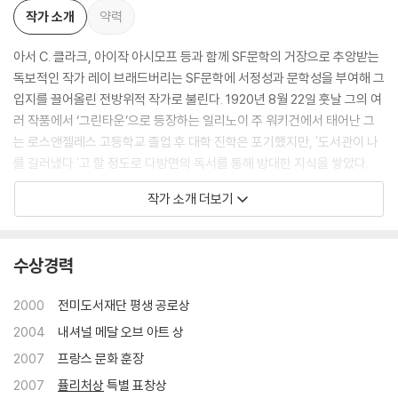
작가 소개
약력
아서 C. 클라크, 아이작 아시모프 등과 함께 SF문학의 거장으로 추앙받는
독보적인 작가 레이 브래드버리는 SF문학에 서정성과 문학성을 부여해 그
입지를 끌어올린 전방위적 작가로 불린다. 1920년 8월 22일 훗날 그의 여
러 작품에서 ‘그린타운’으로 등장하는 일리노이 주 워키건에서 태어난 그
는 로스앤젤레스 고등학교 졸업 후 대학 진학은 포기했지만, '도서관이 나
를 길러냈다.'고 할 정도로 다방면의 독서를 통해 방대한 지식을 쌓았다.
작가 소개 더보기
스무 살에 발표한 첫 단편 「홀러보첸의 딜레마」를 시작으로 여러 잡지에 작
품을 기고했고, 단편과 장편 소설, 희곡, 시 등 장르를 넘나들며 500여 편
의 작품을 발표했다. 서정적이고 세련된 문체와 섬세한 시적 감수성을 바
수상경력
탕으로, SF문학뿐 아니라 기존 문학계에서도 인정받는 작품을 많이 펴냈
다. 『화성 연대기』 『시월의 저택』과 같이 발표한 단편들을 이어 하나의 이
2000
전미도서재단 평생 공로상
야기를 만드는 ‘픽스업 소설’로 그만의 세계를 구축했다. 특히 문명비판서
2004
내셔널 메달 오브 아트 상
의 고전으로 자리잡은 『화씨 451』 이 대표하듯이 그의 작품들은 이전의 S
F들이 과학의 진보와 긍정적인 미래를 그린 것과 달리 디스토피아적인 미
2007
프랑스 문화 훈장
래를 자주 그렸으며, 과학기술과 문명이 파괴하는 정신문화와 인간 실존에
2007
퓰리처상
특별 표창상
대한 탐구와 재생의 노력을 담아냈다. 이러한 세계관의 근저에는 정신문화