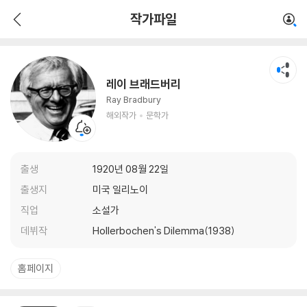
레이 브래드버리
작가파일
해외작가
문학가
레이 브래드버리
Ray Bradbury
해외작가
문학가
출생
1920년 08월 22일
출생지
미국 일리노이
직업
소설가
데뷔작
Hollerbochen's Dilemma(1938)
홈페이지