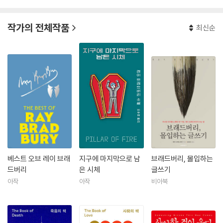
의 회복과 인간 본연에 대한 깊은 성찰이 담겨 있다. 또한 1956년 존 휴스
턴이 감독한 영화 〈백경〉의 각본을 썼고, 자신의 작품 가운데 65개가 '레이
작가의 전체작품
최신순
브래드버리 시어터'라는 이름으로 TV에 방영되어 7차례 에미 상을 비롯
한 미디어 관련 상을 수상하기도 했다.
그는 평생 우주여행을 꿈꾸었지만 50여 년 동안 로스앤젤레스의 같은 집
에 살면서 비행기 대신 기차로 여행을 다녔다. 영화 [모비 딕]의 각본을 집
필한 한편, 자신의 단편들을 영상화한 [레이 브래드버리 극장]을 제작하여
각종 미디어 상을 수상한 동시에 할리우드 명예의 거리에 족적을 남겼지
만, 그는 텔레비전과 기술에 대한 경고에 앞장선 작가였다. 반세기 동안 미
국 문학에 기여한 공을 인정받아 SF소설 작가로는 최초로 2000년 전미도
서재단으로부터 평생공로상을 받았고, 2004년 '내셔널 메달 오브 아트'
상, 2007년 프랑스문화훈장, 퓰리처 특별 표창상 등을 수상했다. 영화 산
베스트 오브 레이 브래
지구에 마지막으로 남
브래드버리, 몰입하는
업에 기여한 공로로 헐리우드에 영예의 족적을 남겼고, 화성과 목성 사이
드버리
은 시체
글쓰기
한 소행성 명칭이 그의 이름을 따 '9766 브래드버리'라 명명되었다. 저서
아작
아작
비아북
로는 장편 『화씨 451』, 『화성연대기』, 『무언가 위험한 것이 오고 있다』,
『문신한 사나이』등이 있다.