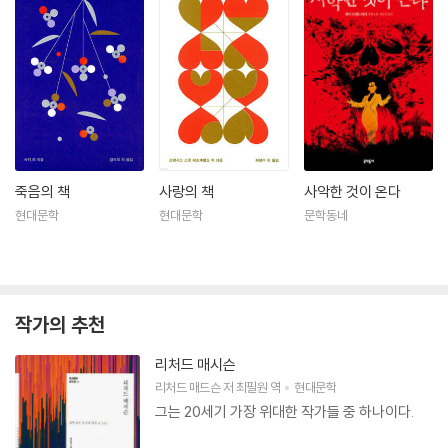
죽음의 책
사랑의 책
사악한 것이 온다
현대문학
현대문학
문학동네
작가의 추천
리처드 매시슨
리처드 매드슨
저
최필원
역
현대문학
그는 20세기 가장 위대한 작가들 중 하나이다.