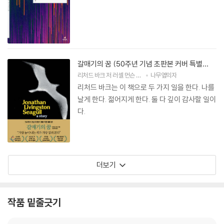
갈매기의 꿈 (50주년 기념 초판본 커버 특별
에디션)
리처드 바크
저
러셀 먼슨
사진
공경희
나무옆의자
역
리처드 바크는 이 책으로 두 가지 일을 한다. 나를
날게 한다. 젊어지게 한다. 둘 다 깊이 감사할 일이
다.
더보기
작품 밑줄긋기