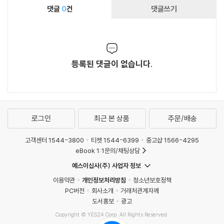
댓글
0
건
댓글쓰기
등록된 댓글이 없습니다.
로그인
최근 본 상품
주문/배송
고객센터 1544-3800
티켓 1544-6399
중고샵 1566-4295
eBook 1:1문의/채팅상담
예스이십사(주) 사업자 정보
이용약관
개인정보처리방침
청소년보호정책
PC버전
회사소개
거래처관계자께
도서홍보
광고
Copyright © YES24 Corp. All Rights Reserved.
MATOM9