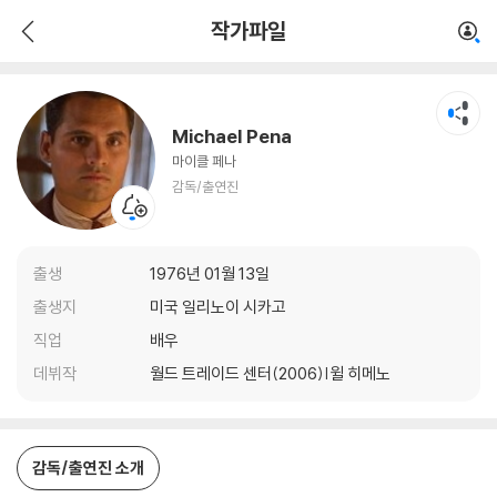
Michael Pena
작가파일
감독/출연진
Michael Pena
마이클 페나
감독/출연진
출생
1976년 01월 13일
출생지
미국 일리노이 시카고
직업
배우
데뷔작
월드 트레이드 센터(2006)|윌 히메노
감독/출연진 소개