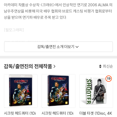
아카데미 작품상 수상작 <크래쉬>에서 인상적인 연기로 2006 ALMA 의
남우주연상을 비롯해 미국 배우 협회와 브로드 캐스팅 비평가 협회로부터
상을 받으며 연기파 배우로 주목 받고 있다.
[필모그래피]
월드 트레이드 센터(2006)|윌 히메노
감독/출연진 소개 더보기
더블타겟(2007)|닉 멤피스
로스트 라이언즈(2007)|조연배우
더 럭키 원스(2008)|주연배우
감독/출연진의 전체작품
최신순
옵저브 앤드 리포트(2009)|주연배우
19
시크릿 헤드쿼터 (1Di
시크릿 헤드쿼터 (1Di
더블 타겟 (1Disc, 4K