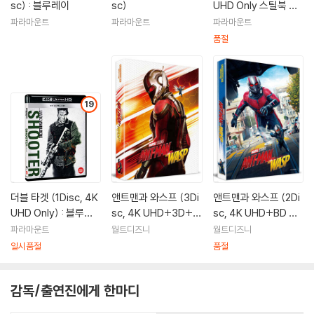
sc) : 블루레이
sc)
UHD Only 스틸북 한
정수량) : 블루레이
파라마운트
파라마운트
파라마운트
품절
19
더블 타겟 (1Disc, 4K
앤트맨과 와스프 (3Di
앤트맨과 와스프 (2Di
UHD Only) : 블루레
sc, 4K UHD+3D+B
sc, 4K UHD+BD 렌
이
D 풀슬립 A1 Type 스
티큘러 풀슬립 B2 Ty
파라마운트
월트디즈니
월트디즈니
틸북 넘버링 한정판) :
pe 스틸북 넘버링 한
일시품절
품절
블루레이
정판) : 블루레이
감독/출연진에게 한마디