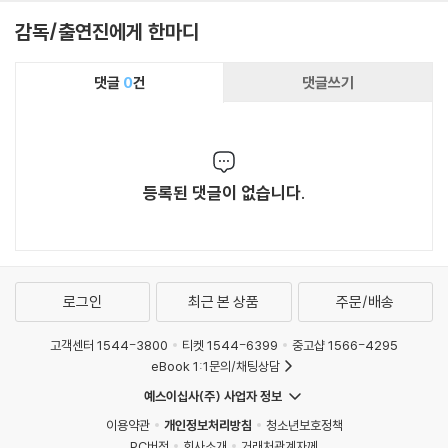
감독/출연진에게 한마디
댓글
0
건
댓글쓰기
등록된 댓글이 없습니다.
로그인
최근 본 상품
주문/배송
고객센터 1544-3800
티켓 1544-6399
중고샵 1566-4295
eBook 1:1문의/채팅상담
예스이십사(주) 사업자 정보
이용약관
개인정보처리방침
청소년보호정책
PC버전
회사소개
거래처관계자께