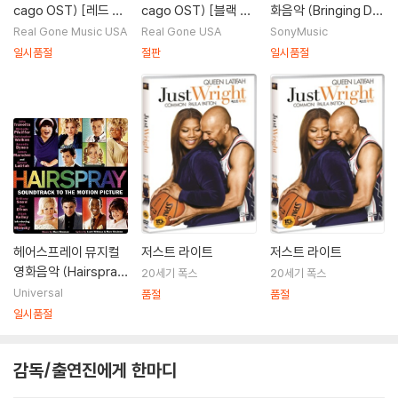
도 참가하였다.
cago OST) [레드 &
cago OST) [블랙 &
화음악 (Bringing Do
옐로우 컬러 2LP]
골드 컬러 2LP]
wn The House Orig
Real Gone Music USA
Real Gone USA
SonyMusic
[필모그래피]
inal Soundtrack)
일시품절
절판
일시품절
마이 라이프(1993)|주연배우
셋 잇 오프(1996)|주연배우
키스(1998)|주연배우
시카고(2002)|매트론 마마 모튼
무서운 영화3(2003)|주연배우
브링 다운 더 하우스(2003)|주연배우
택시: 더 맥시멈(2004)|벨
픽션보다 낯선(2006)|주연배우
헤어스프레이 뮤지컬
저스트 라이트
저스트 라이트
스트레인저 댄 픽션(2006)|주연배우
영화음악 (Hairspray
20세기 폭스
20세기 폭스
퍼펙트 홀리데이(2007)|주연배우
OST - Music by Ma
Universal
품절
품절
헤어스프레이(2007)|모터마우스 메이벨
rc Shaiman 마크 샤
일시품절
매드 머니(2008)|주연배우
이먼)
아이스 에이지 3:공룡시대(2008)|주연배우
라스베가스에서만 생길 수 있는 일(2008)|조연배우
감독/출연진에게 한마디
더 시크릿 라이프 오브 비스(2008)|주연배우