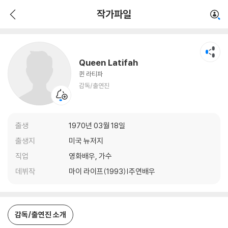
Queen Latifah
작가파일
감독/출연진
Queen Latifah
퀸 라티파
감독/출연진
출생
1970년 03월 18일
출생지
미국 뉴저지
직업
영화배우, 가수
데뷔작
마이 라이프(1993)|주연배우
감독/출연진 소개