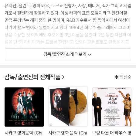
뮤지션, 탤런트, 영화 배우, 토크쇼 진행자, 사장, 매니저, 작가 그리고 사업
가로서 활발하게 활동하고 있다. 여성 래퍼의 표준 모델이라고 일컬어질
만큼 존경받는 래퍼 중의 한 명이며, R&B 가수로서 팝 음악계에서 여성이
나가야 할 모범이라 일컬어지고 있다. 1994년 최우수 솔로 래퍼로 그래미
상을 수상한 것 이외에도 후보에만 3번 이름을 올렸다. 2년 동안 자신의 이
름을 딴 ‘퀸 라티파’라는 프로를 진행하고 있으며 탤런트로도 활동을 하고
있는 그녀는 < Living Single >로 데뷔한 이후, < Talking to Heaven >
감독/출연진 소개 더보기
등 유수의 텔레비전 시리즈에서도 사랑을 받아왔다.
스파이크 리 감독의 <정글 피버>로 영화 데뷔 후 <셋 잇 오프>로 스피릿
감독/출연진의 전체작품
최신순
시상식 최우수 여우상 부문에서 후보로 지명되기도 하였다. 그 외의 작품
으로는 홀리 헌터, 데니 드비토 주연의 <키스>, 덴젤 워싱턴, 안젤리나 졸
리 주연의 <본 콜렉터> 등이 있다. 라티파는 <시카고>에서 감옥 안에서
벌어지는 모든 일들을 조종하며, 돈과 권력을 이용해 교묘하게 사람들을
리드하는 파워우먼 마마 모튼 역을 맡았고, 이 역으로 2003년 아카데미
여우조연상에 노미네이트 되었다.
이후 코미디 영화 <브링 다운 더 하우스>에서는 연기 뿐만 아니라 제작에
시카고 영화음악 (Chi
시카고 영화 음악 (Chi
브링 다운 더 하우스 영