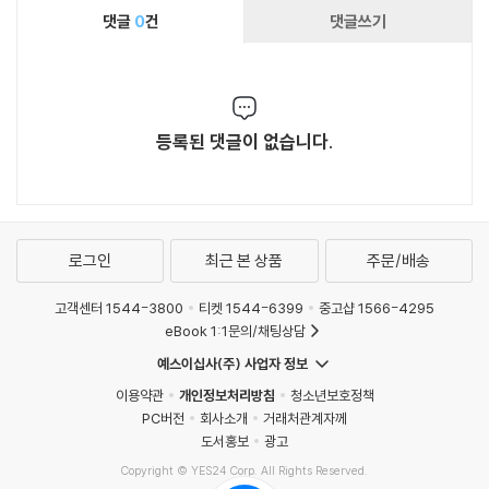
댓글
0
건
댓글쓰기
등록된 댓글이 없습니다.
로그인
최근 본 상품
주문/배송
고객센터 1544-3800
티켓 1544-6399
중고샵 1566-4295
eBook 1:1문의/채팅상담
예스이십사(주) 사업자 정보
이용약관
개인정보처리방침
청소년보호정책
PC버전
회사소개
거래처관계자께
도서홍보
광고
Copyright © YES24 Corp. All Rights Reserved.
MATOM15