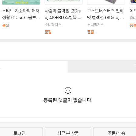
스티브 지소와의 해저
사랑의 블랙홀 (2Dis
고스트버스터즈 얼티
데드
생활 (1Disc) : 블루레
c, 4K+BD 스틸북 한
밋 컬렉션 (8Disc, 4
유
이
정판) : 블루레이
K UHD 초회 한정판)
소니픽쳐스
소니픽쳐스
품
품절
: 블루레이
품절
품절
연배우
건
등록된 댓글이 없습니다.
로그인
최근 본 상품
주문/배송