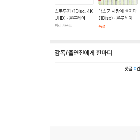
커피와 담배(2003)|주연배우
사랑도 통역이 되나요(2003)|주연배우
스쿠루지 (1Disc, 4K
맥스군 사랑에 빠지다
가필드(2004)|주연배우
UHD) : 블루레이
(1Disc) : 블루레이
가필드(우리말 녹음)(2004)|주연배우
파라마운트
품절
다즐링 주식회사(2007)|조연배우
시티오브엠버: 빛의 도시를 찾아서(2008)|주
감독/출연진에게 한마디
댓글
0