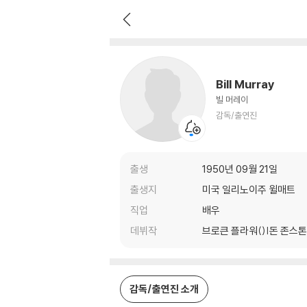
Bill Murray
감독/출연진
Bill Murray
빌 머레이
감독/출연진
출생
1950년 09월 21일
출생지
미국 일리노이주 윌매트
직업
배우
데뷔작
브로큰 플라워()|돈 존스톤
감독/출연진 소개