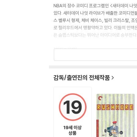
NBA의 장수 코미디 프로그램인 <새터데이 나
있다. 새터데이 나잇 라이브가 배출한 코미디언들
스 벨루시 형제, 체비 체이스, 빌리 크리스탈, 
로 헐리우드에서 맹활약하고 있다. 이들의 인맥은
은 슬랩스틱보다는 뛰어난 아이디어로 승부한다. 
[필모그래피]
브로큰 플라워()|돈 존스톤
투시(1982)|주연배우
감독/출연진의 전체작품
고스트버스터즈 (1984)|주연배우
고스트버스터즈 2(1989)|주연배우
사랑의 블랙홀 (1992)|주연배우
킹 핀(1996)|주연배우
스페이스 잼(1996)|주연배우
못말리는 첩보원(1997)|주연배우
와일드 씽(1998)|주연배우
미녀 삼총사(2000)|주연배우