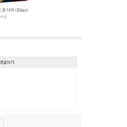
 돈 다이 (1Disc)
니버셜
절
댓글쓰기