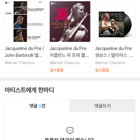
D]
[SACD Hybrid]
Nos.1, 2 & Boccheri
ni: Cello Concerto
No.9)
Jacqueline du Pre /
Jacqueline du Pre
Jacqueline du Pre
John Barbirolli 엘가:
자클린느 뒤 프레 첼로
생상스 / 델리어스: 첼
첼로 협주곡, 바다 풍
협주곡 명연집 (The
로 협주곡 (Saint-Sa
Warner Classics
Warner Classics
Warner Classics
경 - 재클린 뒤 프레 (E
Great Cello Concer
ens / Delius: Cello
일시품절
일시품절
lgar: Cello Concert
tos)
Concerto) [LP]
o, Sea Pictures)
아티스트에게 한마디
댓글
0
건
댓글쓰기