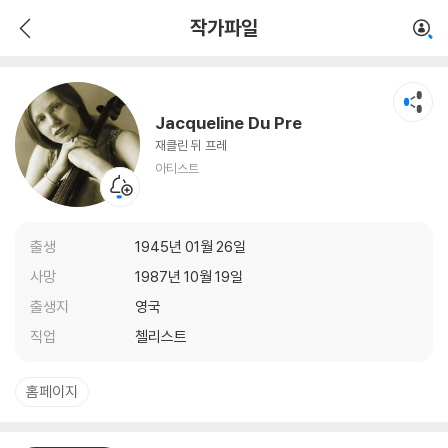
Jacqueline Du Pre
작가파일
아티스트
Jacqueline Du Pre
재클린 뒤 프레
아티스트
출생
1945년 01월 26일
사망
1987년 10월 19일
출생지
영국
직업
첼리스트
홈페이지