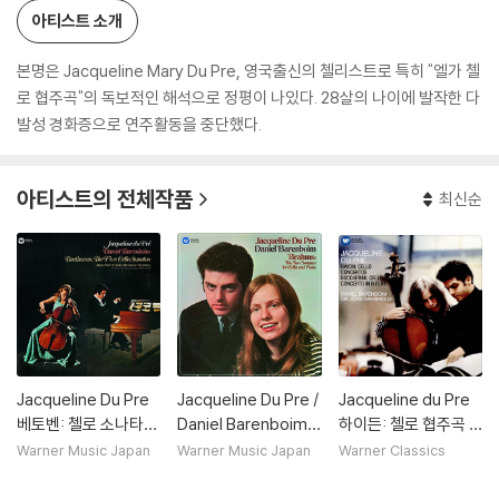
아티스트 소개
본명은 Jacqueline Mary Du Pre, 영국출신의 첼리스트로 특히 "엘가 첼
로 협주곡"의 독보적인 해석으로 정평이 나있다. 28살의 나이에 발작한 다
발성 경화증으로 연주활동을 중단했다.
아티스트의 전체작품
최신순
Jacqueline Du Pre
Jacqueline Du Pre /
Jacqueline du Pre
베토벤: 첼로 소나타
Daniel Barenboim
하이든: 첼로 협주곡 1
전집 (Beethoven: C
브람스: 첼로 소나타
번, 2번 & 보케리니: 첼
Warner Music Japan
Warner Music Japan
Warner Classics
ello Sonata Compl
(Brahms: Cello Son
로 협주곡 9번 (Hayd
ete Works) [HQC
atas Op.38, Op.99)
n: Cello Concertos