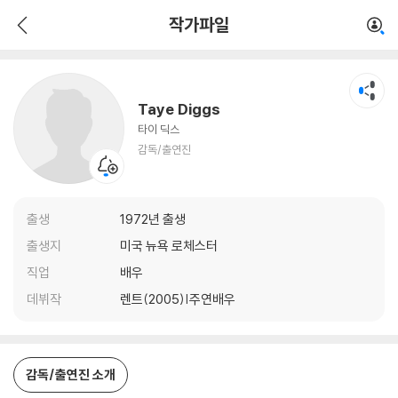
Taye Diggs
작가파일
감독/출연진
Taye Diggs
타이 딕스
감독/출연진
출생
1972년 출생
출생지
미국 뉴욕 로체스터
직업
배우
데뷔작
렌트(2005)|주연배우
감독/출연진 소개