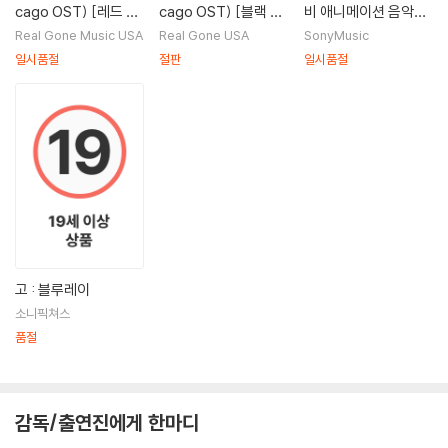
cago OST) [레드 &
cago OST) [블랙 &
비 애니메이션 음악
옐로우 컬러 2LP]
골드 컬러 2LP]
(My Little Pony: Th
Real Gone Music USA
Real Gone USA
SonyMusic
e Movie O.S.T)
일시품절
절판
일시품절
고 : 블루레이
소니픽쳐스
품절
감독/출연진에게 한마디