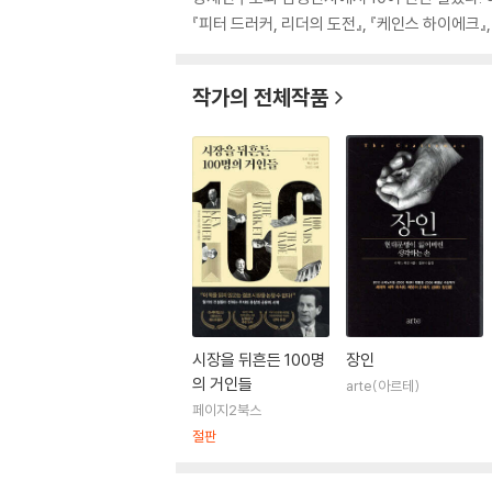
『피터 드러커, 리더의 도전』, 『케인스 하이에크』
작가의 전체작품
시장을 뒤흔든 100명
장인
의 거인들
arte(아르테)
페이지2북스
절판