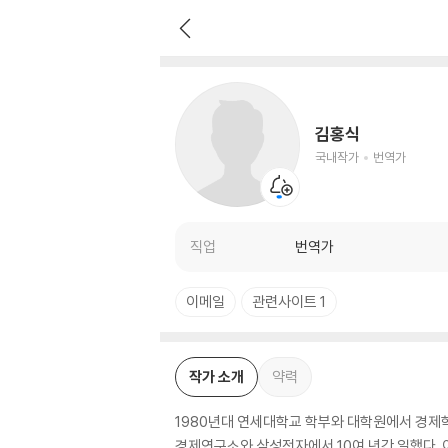
김홍식
국내작가
번역가
김홍식
국내작가
번역가
직업
번역가
이메일
관련사이트 1
작가 소개
약력
1980년대 연세대학교 학부와 대학원에서 경제학
경제연구소와 삼성전자에서 10여 년간 일했다. 이후