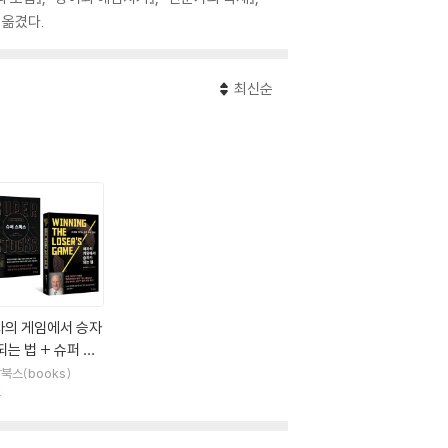
 옮겼다.
최신순
자의 게임에서 승자
되는 법 + 슈퍼 스
스
북스(books)
판