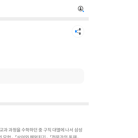
교과 과정을 수학하던 중 구직 대열에 나서 삼성
모험』, 『상어와 헤엄치기』, 『전문가의 독재』,