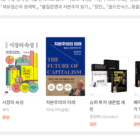
, 『새뮤얼슨의 경제학』, 『물질문명과 자본주의 읽기』, 『장인』, 『골드만삭스』 등을
시장의 속성
자본주의의 미래
슈퍼 투자 생존법 세
패
트
가 
부키
까치(까치글방)
톡
중앙북스(books)
중앙
품절
절판
절