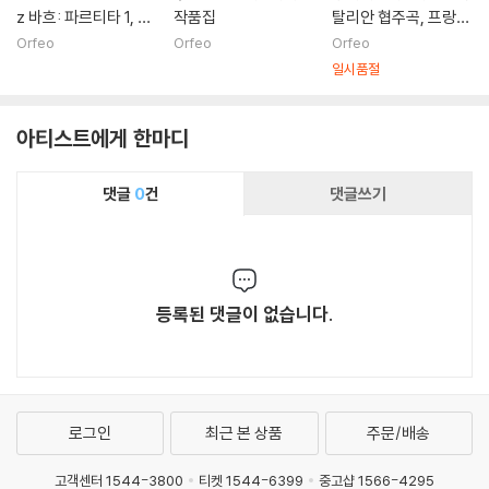
z 바흐: 파르티타 1, 4
작품집
탈리안 협주곡, 프랑스
번, 프랑스 모음곡 2번,
조곡
Orfeo
Orfeo
Orfeo
샤콘(부조니판), 이탈
일시품절
리아 협주곡 외 (Bac
h: Solo Piano Musi
아티스트에게 한마디
c)
댓글
0
건
댓글쓰기
등록된 댓글이 없습니다.
로그인
최근 본 상품
주문/배송
고객센터 1544-3800
티켓 1544-6399
중고샵 1566-4295