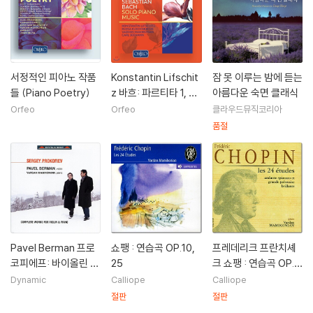
서정적인 피아노 작품
Konstantin Lifschit
잠 못 이루는 밤에 듣는
들 (Piano Poetry)
z 바흐: 파르티타 1, 4
아름다운 숙면 클래식
번, 프랑스 모음곡 2번,
Orfeo
Orfeo
클라우드뮤직코리아
샤콘(부조니판), 이탈
품절
리아 협주곡 외 (Bac
h: Solo Piano Musi
c)
Pavel Berman 프로
쇼팽 : 연습곡 OP.10,
프레데리크 프란치셰
코피에프: 바이올린 소
25
크 쇼팽 : 연습곡 OP.1
나타 1,2번, 5개의 멜
0, OP.25
Dynamic
Calliope
Calliope
로디
절판
절판