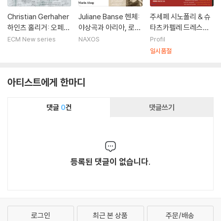
Christian Gerhaher
Juliane Banse 헨체:
주세페 시노폴리 & 슈
하인츠 홀리거: 오페라
야상곡과 아리아, 로스
타츠카펠레 드레스덴 1
'루네아' (Heinz Holli
카프리초스 외 (Henz
993-2004 공연 실황
ECM New series
NAXOS
Profil
ger: Lunea)
e: Nachtstucke un
모음집 (Giuseppe Si
일시품절
d Arien, Los Capric
nopoli & Staatskap
hos)
elle Dresden Live)
아티스트에게 한마디
댓글
0
건
댓글쓰기
등록된 댓글이 없습니다.
로그인
최근 본 상품
주문/배송