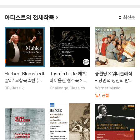
아티스트의 전체작품
최신순
Herbert Blomstedt
Tasmin Little 예츠:
풍월당 X 워너클래식
말러: 교향곡 4번 (Ma
바이올린 협주곡 2번,
- 낭만적 정신의 밤의
hler: Symphonie Nr.
'영원한 죽음' 외 (Will
노래
BR Klassik
Challenge Classics
Warner Music
4)
em Jeths: The Tell
일시품절
-Tale Heart)