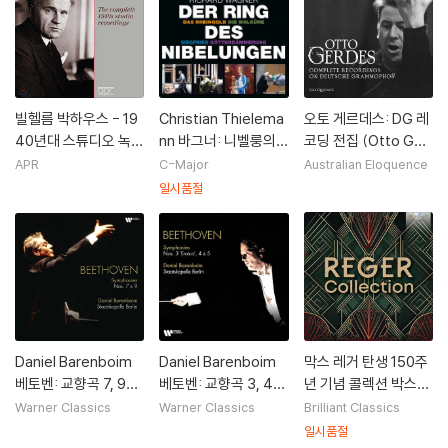
빌헬름 박하우스 - 19
Christian Thielema
오토 게르데스: DG 레
40년대 스튜디오 녹음
nn 바그너: 니벨룽의
코딩 전집 (Otto Ger
전곡 (Wilhelm Back
반지 (Wagner: Der
des: Complete Re
APR
C-Major
Australian Eloquence
haus: The Complet
Ring Des Nibelung
cordings on Deuts
일시품절
e 1940s Studio Re
en)
che Grammophon)
cordings)
[11CD 박스세트]
Daniel Barenboim
Daniel Barenboim
막스 레거 탄생 150주
베토벤: 교향곡 7, 9번
베토벤: 교향곡 3, 4,
년 기념 콜렉션 박스세
(Beethoven: Symp
5번 (Beethoven: S
트 (Reger Collectio
Warner Classics
Warner Classics
Brilliant Classics
honies 7 & 9) [3LP]
ymphonies Nos. 3
n)
일시품절