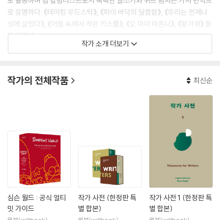
로 활동하며 팝 칼럼니스트로서 독특한 글쓰기와 위트 넘치는 가사 번역으
로 유명하다. 《테이킹 우드스탁》, 《파이 바닥의 달콤함》, 《우리는 언제나
성에 살았다》, 《어둠 속에서 작은 키스를》, 《오 마이 마돈나》, 《왕가위》 등
을 옮겼다.
작가 소개 더보기
작가의 전체작품
최신순
심슨 월드 : 공식 얼티
작가 사전 (한정판 특
작가 사전 1 (한정판 특
밋 가이드
별 합본)
별 합본)