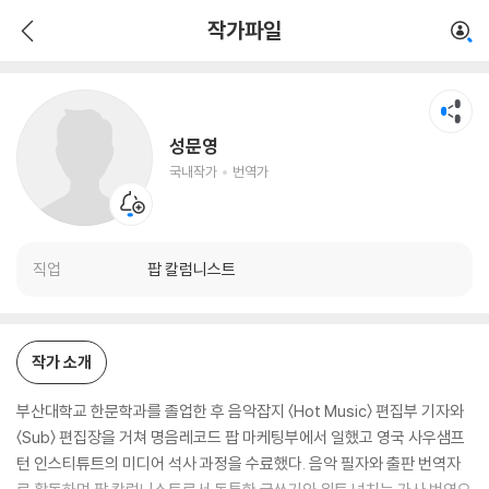
성문영
작가파일
국내작가
번역가
성문영
국내작가
번역가
직업
팝 칼럼니스트
작가 소개
부산대학교 한문학과를 졸업한 후 음악잡지 〈Hot Music〉 편집부 기자와
〈Sub〉 편집장을 거쳐 명음레코드 팝 마케팅부에서 일했고 영국 사우샘프
턴 인스티튜트의 미디어 석사 과정을 수료했다. 음악 필자와 출판 번역자