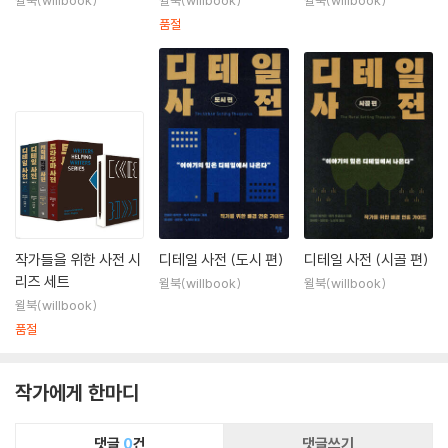
윌북(willbook)
윌북(willbook)
윌북(willbook)
품절
작가들을 위한 사전 시
디테일 사전 (도시 편)
디테일 사전 (시골 편)
리즈 세트
윌북(willbook)
윌북(willbook)
윌북(willbook)
품절
작가에게 한마디
댓글
0
건
댓글쓰기