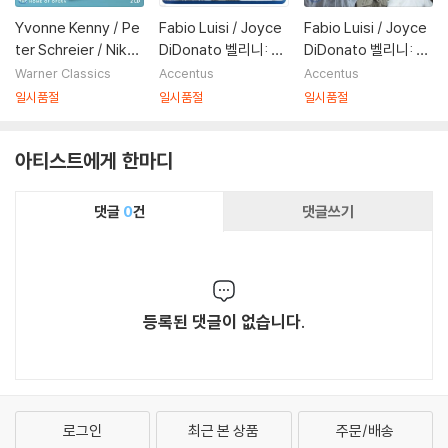
Yvonne Kenny / Pe
Fabio Luisi / Joyce
Fabio Luisi / Joyce
ter Schreier / Nikol
DiDonato 벨리니: 캐
DiDonato 벨리니: 캐
aus Harnoncourt 모
퓰릿가와 몬태그가 (B
퓰릿가와 몬태그가 (B
Warner Classics
Accentus
Accentus
차르트: 후궁으로부터
ellini: I Capuleti e i
ellini: I Capuleti e i
일시품절
일시품절
일시품절
의 탈출 - 이본느 케니,
Montecchi) 파비오
Montecchi) 파비오
페터 슈라이어, 니콜라
루이지, 취리히 필하모
루이지, 취리히 필하모
아티스트에게 한마디
우스 아르농쿠르 (Mo
니아, 조이스 디도나토
니아, 조이스 디도나토
zart: Die Entfuhrun
g aus dem Serail)
댓글
0
건
댓글쓰기
등록된 댓글이 없습니다.
로그인
최근 본 상품
주문/배송