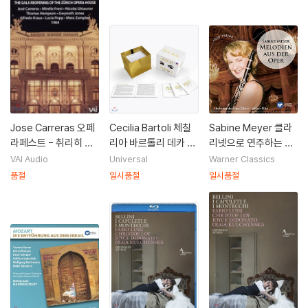
Jose Carreras 오페
Cecilia Bartoli 체칠
Sabine Meyer 클라
라페스트 - 취리히 오
리아 바르톨리 데카 데
리넷으로 연주하는 오
페라 하우스 재관 축제
뷔 30주년 기념 앨범 -
페라 선율 (Melodies
VAI Audio
Universal
Warner Classics
(Operafest - Gala r
로시니 에디션 (Rossi
from the opera ho
품절
일시품절
일시품절
eopening of the Nu
ni Edition)
use)
rich opera house)