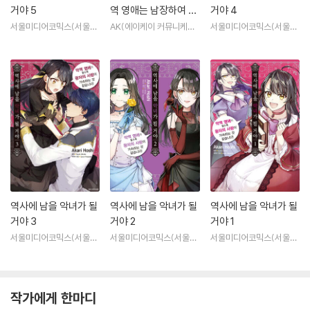
거야 5
역 영애는 남장하여 공
거야 4
략대상의 자리를 노린
서울미디어코믹스(서울문
AK(에이케이 커뮤니케이
서울미디어코믹스(서울문
화사)
션즈)
화사)
다 1
역사에 남을 악녀가 될
역사에 남을 악녀가 될
역사에 남을 악녀가 될
거야 3
거야 2
거야 1
서울미디어코믹스(서울문
서울미디어코믹스(서울문
서울미디어코믹스(서울문
화사)
화사)
화사)
작가에게 한마디