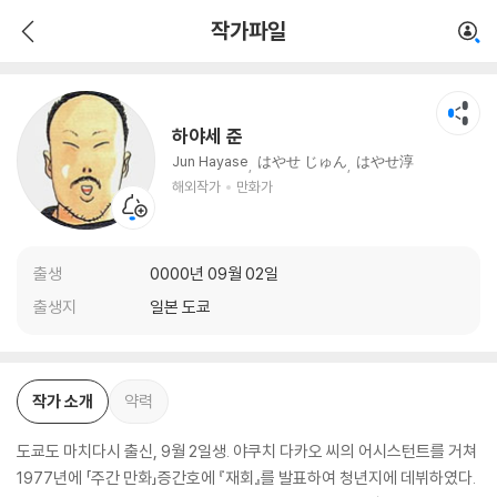
하야세 준
작가파일
해외작가
만화가
하야세 준
Jun Hayase
はやせ じゅん
はやせ淳
해외작가
만화가
출생
0000년 09월 02일
출생지
일본 도쿄
작가 소개
약력
도쿄도 마치다시 출신, 9월 2일생. 야쿠치 다카오 씨의 어시스턴트를 거쳐
1977년에 「주간 만화」증간호에 『재회』를 발표하여 청년지에 데뷔하였다.