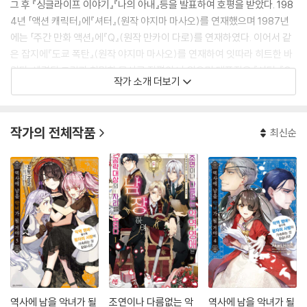
그 후 『싱글라이프 이야기』『나의 아내』등을 발표하여 호평을 받았다. 198
4년 「액션 캐릭터」에『셔터』(원작 야지마 마사오)를 연재했으며 1987년
에는 「주간 만화 액션」에『Q』(원작 만카이 다로)를 연재하였다. 이어서 같
은 잡지에『도쿄 폭탄』(원작 야지마 마사오)를 연재하여 잇따라 히트한 바
있다. 세련된 그림과 치밀한 묘사로 정평이 나 있으며 대표작은 『셔터』『Q』
작가 소개 더보기
『헤이세이 바보 인명록』『싫은 놈』『도쿄 폭탄』『기적의 프로젝트 X 택배의
탄생』『에키벤 ~철도 도시락 여행기~』 등이 있다.
작가의 전체작품
최신순
역사에 남을 악녀가 될
조연이나 다름없는 악
역사에 남을 악녀가 될