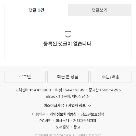
댓글
0
건
댓글쓰기
등록된 댓글이 없습니다.
로그인
최근 본 상품
주문/배송
고객센터 1544-3800
티켓 1544-6399
중고샵 1566-4295
eBook 1:1문의/채팅상담
예스이십사(주) 사업자 정보
이용약관
개인정보처리방침
청소년보호정책
PC버전
회사소개
거래처관계자께
도서홍보
광고
Copyright © YES24 Corp. All Rights Reserved.