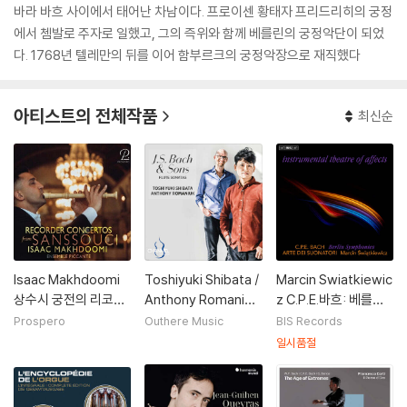
바라 바흐 사이에서 태어난 차남이다. 프로이센 황태자 프리드리히의 궁정
에서 쳄발로 주자로 일했고, 그의 즉위와 함께 베를린의 궁정악단이 되었
다. 1768년 텔레만의 뒤를 이어 함부르크의 궁정악장으로 재직했다
아티스트의 전체작품
최신순
Isaac Makhdoomi
Toshiyuki Shibata /
Marcin Swiatkiewic
상수시 궁전의 리코더
Anthony Romaniuk
z C.P.E.바흐: 베를린
협주곡 (Recorder C
바흐와 그의 아들들의
교향곡 Wq179 (C.P.
Prospero
Outhere Music
BIS Records
oncertos from San
플루트 소나타 (J. S. B
E. Bach: Berlin Sym
일시품절
ssouci)
ach & Sons: Flute S
phonies) [SACD Hy
onatas)
brid]