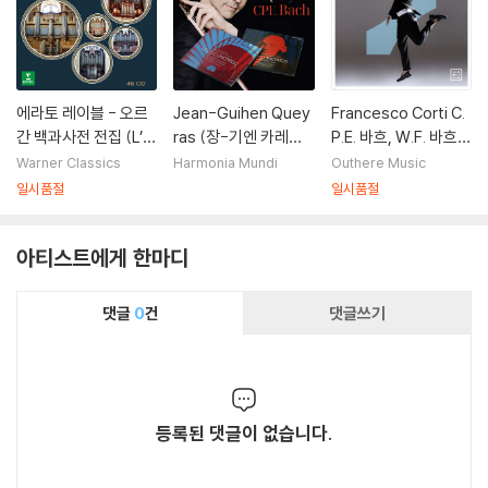
에라토 레이블 - 오르
Jean-Guihen Quey
Francesco Corti C.
간 백과사전 전집 (L’e
ras (장-기엔 카레스)
P.E. 바흐, W.F. 바흐,
ncyclopedie de l’or
- C.P.E. 바흐 (C.P.E.
벤다: 하프시코드 협주
Warner Classics
Harmonia Mundi
Outhere Music
gue - Complete ed
Bach)
곡 외 (W.F. Bach, G.
일시품절
일시품절
ition)
Benda & C.P.E. Bac
h: The Age of Extr
아티스트에게 한마디
emes)
댓글
0
건
댓글쓰기
등록된 댓글이 없습니다.