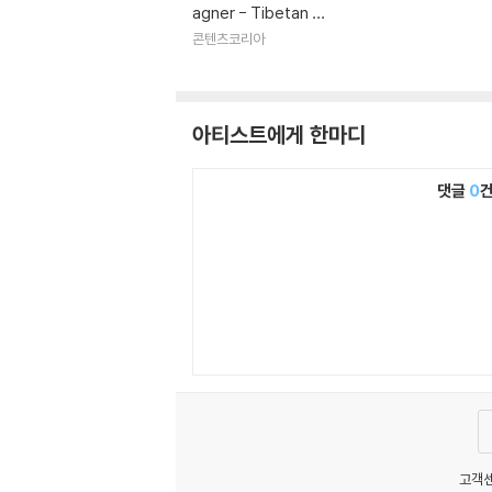
agner - Tibetan Si
nging Bowl (티벳 주
콘텐츠코리아
발 명상음악) : Music
for Deep Meditati
on (깊은 명상음악)
아티스트에게 한마디
댓글
0
고객센