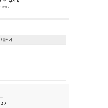
스키: 후기 작품
(Strawinsky: La
tatone
 Works)
댓글쓰기
상담