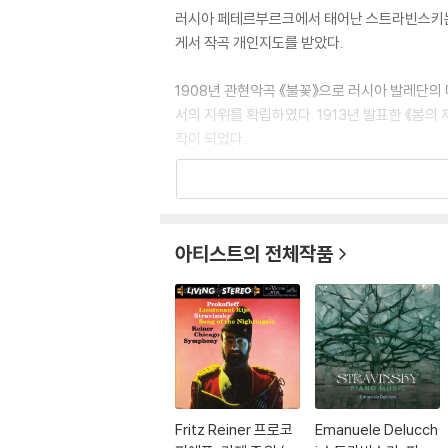
러시아 페테르부르크에서 태어난 스트라빈스키는 
게서 작곡 개인지도를 받았다.
1908년 관현악곡 《불꽃》으로 러시아 발레단의 
서의 지위를 확립하였다. 1913년 발표한 《봄
작이 되었다.
러시아 혁명으로 조국을 떠난 그는 제1차 세계 대
악의 정신을 부흥시키려고 한 음악풍조는 제1·2
아티스트의 전체작품
1934년 프랑스에 귀화했다가 제2차 세계 대전이 
다시 제2의 전기(轉機)를 맞이하였다. 그리고 말년
하여》(1965) 등의 작품을 남겼다.
Fritz Reiner 프로코
Emanuele Delucch