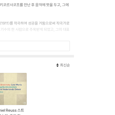
코르사코프를 만난 후 음악에 뜻을 두고, 그에
》(1911)를 작곡하여 성공을 거둠으로써 작곡가로
 기수의 한 사람으로 주목받게 되었고, 그의 대표
0)가 있다. 그리고 고전 시대와 바로크 시대 음
도적 역할을 하였다.
최신순
곡》(1945)과 《미사》(1948) 등으로 재기,
과 이삭》(1963), 합창곡 《케네디의 추억을 위
niel Reuss 스트