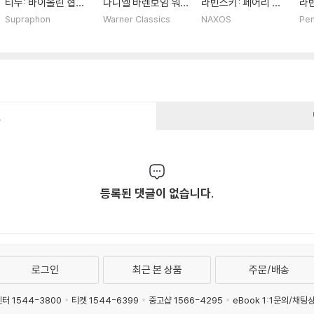
티누: 바이올린 협주
다니엘 바렌보임 워너
라빈스키: 페어리 테
라빈
곡 1번, 2번 / 스트라
녹음 전집 (The Co
일즈 (Stravinsky: F
집 
Supraphon
Warner Classics
NAXOS
Pen
빈스키: 디베르티멘토
mplete Warner Cla
airy Tales)
te
(Martinu: Violin Co
ssics Edition) [박스
ncertos 1 & 2 / Str
세트]
avinsky: Divertime
nto)
건
등록된 댓글이 없습니다.
로그인
최근 본 상품
주문/배송
터 1544-3800
티켓 1544-6399
중고샵 1566-4295
eBook 1:1문의/채팅