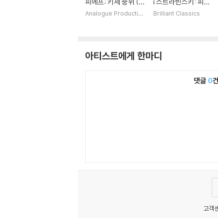
피에프; 키제 중위 (Pr
i 스트라빈스키: 피아
okofiev: Lieutena
노 작품집 (Stravins
Analogue Production
Brilliant Classics
s
nt Kije / Stravinsk
ky: Piano Music) [L
y: Song Of The Nig
P]
htingale) [2LP]
아티스트에게 한마디
댓글
0
고객센