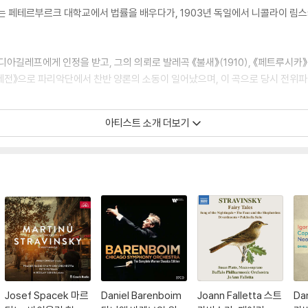
페테르부르크 대학교에서 법률을 배우다가, 1903년 독일에서 니콜라이 림스키
디아길레프에게 인정을 받고, 그의 의뢰로 발레곡 《불새》(1910), 《페트루시카
의 제전》으로 파리악단에서 찬반 양론의 소동이 일어났으며, 이 곡으로 당시 전위파
아티스트 소개 더보기
전 후 신고전주의 작품으로 전환하였는데, 이 시기의 작품으로 《풀치넬라》(192
차 세계대전 사이에서 유럽 음악의 주류를 이루었는데 그는 이 시기의 풍조에 선
발발하자 1945년 미국으로 망명, 귀화하여, 한때의 침체기를 거쳐 《3악장의 교향
에는 종교음악에 관심을 두어 《설교, 설화 및 기도》(1961), 칸타타 《아브라함
Josef Spacek 마르
Daniel Barenboim
Joann Falletta 스트
Da