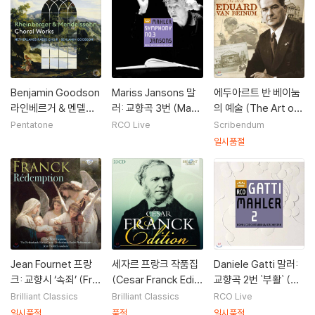
Benjamin Goodson
Mariss Jansons 말
에두아르트 반 베이눔
라인베르거 & 멘델스
러: 교향곡 3번 (Mahl
의 예술 (The Art of
존: 합창 작품집 (Rhei
er: Symphony No.
Eduard van Beinu
Pentatone
RCO Live
Scribendum
nberger & Mendels
3) [2LP]
m)
일시품절
sohn Choral Work
s)
Jean Fournet 프랑
세자르 프랑크 작품집
Daniele Gatti 말러:
크: 교향시 ‘속죄’ (Fra
(Cesar Franck Editi
교향곡 2번 `부활` (Ma
nck: Redemption)
on)
hler: Symphony No.
Brilliant Classics
Brilliant Classics
RCO Live
2 'Resurrection')
일시품절
품절
일시품절