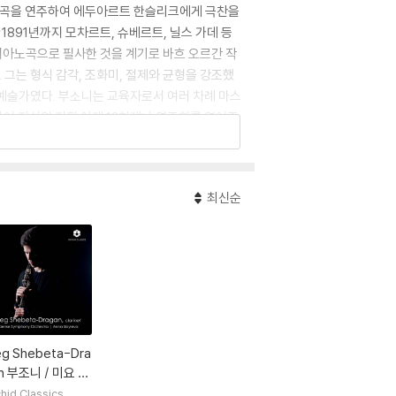
협주곡을 연주하여 에두아르트 한슬리크에게 극찬을
1891년까지 모차르트, 슈베르트, 닐스 가데 등
 피아노곡으로 필사한 것을 계기로 바흐 오르간 작
 그는 형식 감각, 조화미, 절제와 균형을 강조했
 예술가였다. 부소니는 교육자로서 여러 차례 마스
여 자신의 지휘 아래 12차례나 연주회를 열어주
옹호했던 부소니는 〈파우스트 박사〉, 〈투란도트〉,
소니는 당대에 뜨거운 논쟁을 불러일으킨 《음예술의
생애 대부분을 독일에서 보낸 그는 1924년 베를
최신순
eg Shebeta-Dra
n 부조니 / 미요 /
: 클라리넷 작품
hid Classics