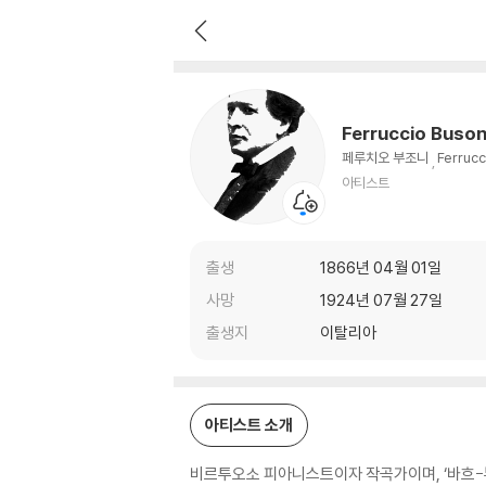
Ferruccio Busoni
아티스트
Ferruccio Buson
페루치오 부조니
Ferrucc
아티스트
출생
1866년 04월 01일
사망
1924년 07월 27일
출생지
이탈리아
아티스트 소개
비르투오소 피아니스트이자 작곡가이며, ‘바흐-부