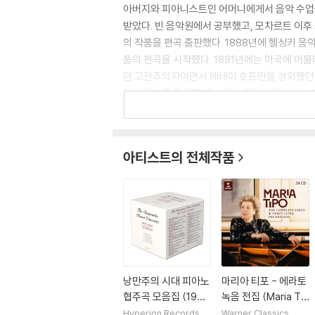
아버지와 피아니스트인 어머니에게서 음악 수업을
받았다. 빈 음악원에서 공부했고, 모차르트 이후 
의 작품을 편곡 출판했다. 1888년에 헬싱키 
품의 편곡을 시작했다. 1891년에는 미국에 머물
던 고전주의자이면서 에테아 호프만을 경외했던 낭
터 클래스를 주최해 재능 있는 제자들을 키우는
기도 했다. 1911년에는 리스트 탄생 100주년 
〈아를레키노〉 등 다수의 오페라를 남겼다. 이 
새로운 미학 구상》, 《음악의 일체성》에 평생의 
아티스트의 전체작품
린에 있는 자신의 아파트에서 별세했다. 1949년
낭만주의 시대 피아노
마리아 티포 - 에라토
협주곡 모음집 (1991
녹음 전집 (Maria Tip
-2007 녹음) [50CD
o - Complete Erat
Hyperion Records
Warner Classics