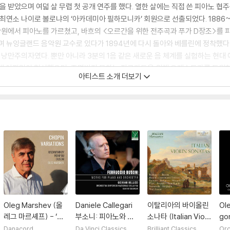
 받았으며 여덟 살 무렵 첫 공개 연주를 했다. 열한 살에는 직접 쓴 피아노 
최연소 나이로 볼로냐의 ‘아카데미아 필하모니카’ 회원으로 선출되었다. 1886~
음악원에서 피아노를 가르쳤고, 바흐의 <오르간을 위한 전주곡과 푸가 D장조>를
며 뉴잉글랜드 음악원 교수로 있다가 1894년에 다시 돌아와 베를린에 정착했다.
만주의자였다. 뿐만 아니라 3분의 1음 같은 새로운 음 체계를 실험하는 현대
 데 아낌없이 헌신했으며, 조명받지 못하는 작곡가들을 위해 오케스트라를 동원하
아티스트 소개 더보기
기념 연주를 총 6회에 걸쳐 했다. 오페라를 음악의 미래, 음악의 궁극적인 형태로 
가운데 미완으로 남은 〈파우스트 박사〉는 그의 사후에 보완되어 초연되었다. 부
화두였던 ‘음악의 본질’에 대한 자신의 생각을 쏟아 넣었다. 이탈리아에서 태어나 
부터 그의 이름을 딴 ‘부소니 콩쿠르’가 개최되고 있다.
Oleg Marshev (올
Daniele Callegari
이탈리아의 바이올린
Ol
레그 마르셰프) - ‘쇼
부소니: 피아노와 오
소나타 (Italian Violi
go
팽 주제에 의한 변주
케스트라를 위한 작품
n Sonatas)
닐슨
Danacord
Da Vinci Classics
Brilliant Classics
Orc