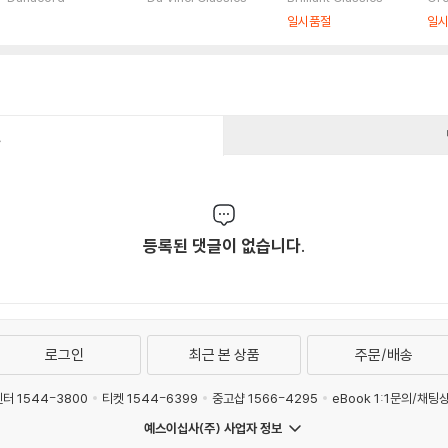
곡’ ? 라흐마노프, 몸
집 (Busoni: Works
집 (
일시품절
일
포우, 부소니의 작품
for Piano and Orch
d /
(Plays Chopin Vari
estra)
fur
ations)
건
등록된 댓글이 없습니다.
로그인
최근 본 상품
주문/배송
터 1544-3800
티켓 1544-6399
중고샵 1566-4295
eBook 1:1문의/채팅
예스이십사(주) 사업자 정보