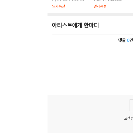
박스세트]
o Recordings) [24
일시품절
일시품절
CD 박스세트]
아티스트에게 한마디
댓글
0
고객센