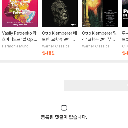
Vasily Petrenko 라
Otto Klemperer 베
Otto Klemperer 말
루
흐마니노프: 벨 Op. 3
토벤: 교향곡 9번 '합
러: 교향곡 2번 `부활`
트럴
5 / 엘가: 팔스타프 O
창' (Beethoven: Sy
(Mahler: Symphon
ava
Harmonia Mundi
Warner Classics
Warner Classics
C-
p. 68 (Rachmanino
mphony Op. 125 'C
y 'Resurrection')
Pa
일시품절
일
ff: The Bells Op.35
horal') [2LP]
[2LP]
/ Elgar: Falstaff O
p. 68)
건
등록된 댓글이 없습니다.