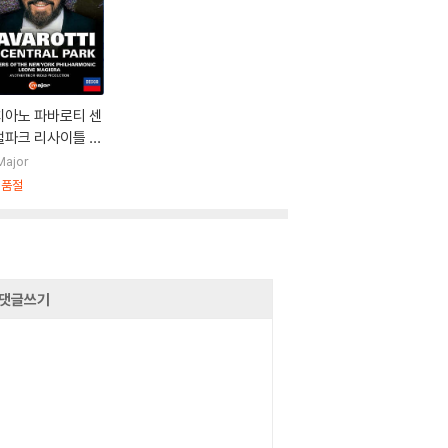
치아노 파바로티 센
파크 리사이틀 (P
rotti In Central
Major
rk)
시품절
댓글쓰기