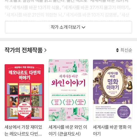
서 오늘도 열심히 책을 읽고 옮긴다. 옮긴 책으로 『세계사를 바꾼 10가지
약』『세계사를 바꾼 13가지 식물』 『세계사를 바꾼 37가지 물고기 이야기』
『세계사를 바꾼 21인의 위험한 뇌』『세계사를 바꾼 10가지 감염병』 『세상
에서 가장 재미있는 사랑과 욕망 세계사』『알고 보면 무시무시한 엽기인물
작가 소개 더보기
세계사』『한 권으로 읽는 미생물 세계사』 『과학잡학사전 통조림 - 일반과
학편』 『과학잡학사전 통조림 - 인체편』 『과학잡학사전 통조림 - 우주편』
『세상에서 제일 재미있는 63가지 심리실험 - 뇌과학편』 『세상에서 가장
작가의 전체작품
최신순
재미있는 61가지 심리실험 - 인간관계편』『세상에서 가장 재미있는 88가
지 심리실험 - 자기계발편』『소수는 어떻게 사람을 매혹하는가?』 등이 있
다.
세상에서 가장 재미있
세계사를 바꾼 와인 이
세계사를 바꾼 명화 이
는 레오나르도 다빈치
야기 (큰글자도서)
야기