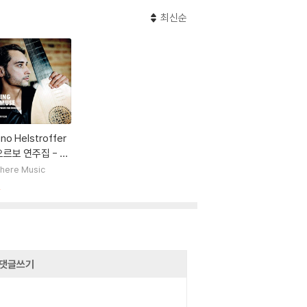
최신순
no Helstroffer
르보 연주집 - 에
사티: 그노시엔느
here Music
lling the Muse
절
Old & New Piece
or Theorbo) [L
댓글쓰기