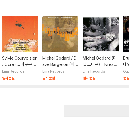
Sylvie Courvoisier
Michel Godard / D
Michel Godard (미
Bru
/ Ocre (실비 쿠르부
ave Bargeron (미셸
셸 고다르) - Ivresse
테오
아지에 / 오크르) - Y
고다르 / 데이브 바르
s
릭 
Enja Records
Enja Records
Enja Records
Out
2K
게른) - TubaTubaT
(Ca
일시품절
일시품절
일시품절
품
u
- 
s f
P]
건