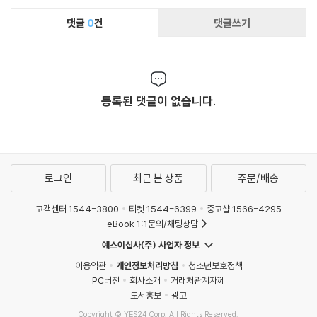
댓글
0
건
댓글쓰기
등록된 댓글이 없습니다.
로그인
최근 본 상품
주문/배송
고객센터 1544-3800
티켓 1544-6399
중고샵 1566-4295
eBook 1:1문의/채팅상담
예스이십사(주) 사업자 정보
이용약관
개인정보처리방침
청소년보호정책
PC버전
회사소개
거래처관계자께
도서홍보
광고
Copyright © YES24 Corp. All Rights Reserved.