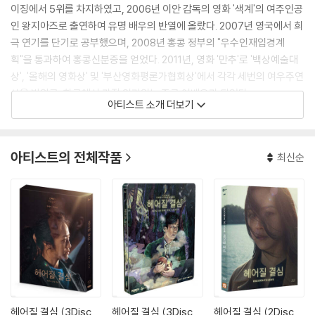
이징에서 5위를 차지하였고, 2006년 이안 감독의 영화 '색계'의 여주인공
인 왕지아즈로 출연하여 유명 배우의 반열에 올랐다. 2007년 영국에서 희
극 연기를 단기로 공부했으며, 2008년 홍콩 정부의 "우수인재입경계
획"을 통과하여 홍콩신분증을 얻었다. 2011년, 영화 '만추'로 '백상예술대
상', '올해의 영화상' 및 '부산영화평론가협회상'에서 각각 세번의 여우주연
상을 받았고, 한국에서 가장 인기있는 중국 여배우가 되었다.
아티스트 소개 더보기
아티스트의 전체작품
최신순
헤어질 결심 (3Disc,
헤어질 결심 (3Disc,
헤어질 결심 (2Disc,