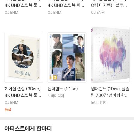
4K UHD 스틸북 풀슬
4K UHD 스틸북 쿼터
O링 디지팩) : 블루레
립 B Ver) : 블루레이
슬립 한정판) : 블루레
이
CJ ENM
CJ ENM
CJ ENM
이
헤어질 결심 (3Disc,
원더랜드 (1Disc)
원더랜드 (1Disc, 풀슬
4K UHD 스틸북 풀슬
립 700장 넘버링 한정
노바미디어
립 A Ver) : 블루레이
판) : 블루레이
CJ ENM
노바미디어
품절
아티스트에게 한마디