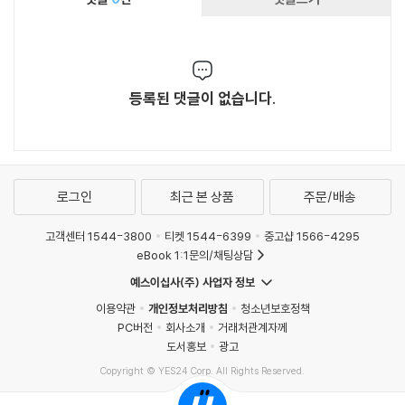
자는 성경 해석학의 방법론과 여러 분과 이해를
세 가지 요소의 상호 관계에서 찾는다. 이 세 가지
요소의 관계 구도를 설명하기 위해 저자가 자주
사용하는 삼각형 구도는 저자의 신학과 사고 구조
에 영향을 끼친 존 프레임의 [규범적 관점-상황
등록된 댓글이 없습니다.
적 관점-실존적 관점]의 관계와 [통치-권위-임
재]의 관계가 반영된 것이다. 삼각형 구도는 성경
해석의 편견, 편협성, 일방성을 방지한다. 저자는
해석학의 일방성은 학문이라는 이름으로 자행되
로그인
최근 본 상품
주문/배송
는 끝없는 합리주의, 과학지상주의, 객관주의에
서 비롯되었다고 판단하고, 총체적 특성과 일관
고객센터 1544-3800
티켓 1544-6399
중고샵 1566-4295
성을 유지하는 성경 해석의 필요성을 제안한다.
eBook 1:1문의/채팅상담
그것은 하나님 중심의 성경 해석으로만 가능하다.
예스이십사(주) 사업자 정보
저자는 이러한 해석은 하나님의 은혜로만 가능하
이용약관
개인정보처리방침
청소년보호정책
고, 잘못된 전제와 자율적 통제를 통해 성경 해석
PC버전
회사소개
거래처관계자께
을 하려는 해석학적 유혹에서 구속함을 받을 때만
도서홍보
광고
가능하다고 신앙적인 결론을 내린다. 이 책을 번
Copyright © YES24 Corp. All Rights Reserved.
역하신 최승락 교수는 해석학을 전공하신 분답게
MATOM4
철학적, 과학적인 논의가 반영된 이 책을 깔끔하