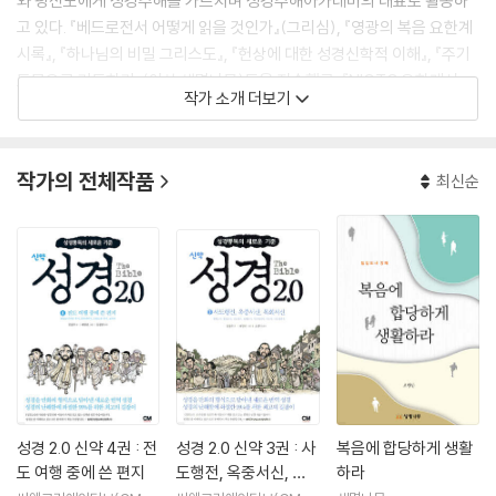
와 평신도에게 성경주해를 가르치며 성경주해아카데미의 대표로 활동하
고 있다. 『베드로전서 어떻게 읽을 것인가』(그리심), 『영광의 복음 요한계
시록』, 『하나님의 비밀 그리스도』, 『헌상에 대한 성경신학적 이해』, 『주기
도문으로 기도하기』(이상 생명나무)등을 저술했고, 『NIGTC 요한계시
작가 소개 더보기
록』, 『NIGTC 야고보서』, 『NIGTC 로마서』, 『하나님의 임재신학』(이상 새
물결플러스), 『중동의 눈으로 본 예수님의 비유』, 『예수님의 비유해석 입
문』, 『바울 복음의 심장』(이상 이레서원), 『칼빈의 요한복음 주석』(규장)
작가의 전체작품
최신순
을 비롯하여 다수의 책을 번역했다.
성경 2.0 신약 4권 : 전
성경 2.0 신약 3권 : 사
복음에 합당하게 생활
도 여행 중에 쓴 편지
도행전, 옥중서신, 목
하라