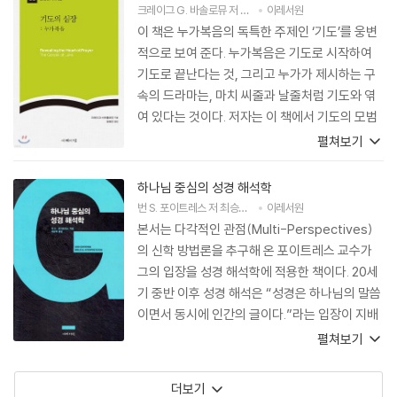
크레이그 G. 바솔로뮤
저
송동민
이레서원
역
이 책은 누가복음의 독특한 주제인 ‘기도’를 웅변
적으로 보여 준다. 누가복음은 기도로 시작하여
기도로 끝난다는 것, 그리고 누가가 제시하는 구
속의 드라마는, 마치 씨줄과 날줄처럼 기도와 엮
여 있다는 것이다. 저자는 이 책에서 기도의 모범
을 보이신 예수님을 통해 기도의 신학과 실천을
펼쳐보기
제시한다.
하나님 중심의 성경 해석학
번 S. 포이트레스
저
최승락
역
이레서원
본서는 다각적인 관점(Multi-Perspectives)
의 신학 방법론을 추구해 온 포이트레스 교수가
그의 입장을 성경 해석학에 적용한 책이다. 20세
기 중반 이후 성경 해석은 “성경은 하나님의 말씀
이면서 동시에 인간의 글이다.”라는 입장이 지배
적이었다. 여기서 무게 중심은 물론 ‘인간의’에 있
펼쳐보기
다. 그래서 인간적인 글 읽기의 관점에서 수많은
해석학적인 방법론이 제시되었고, 각각의 방법론
더보기