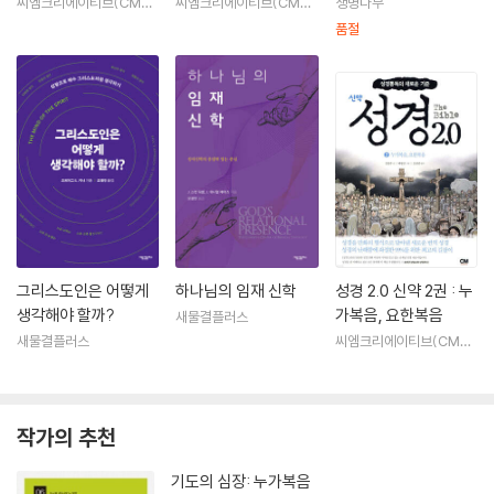
회서신
씨엠크리에이티브(CMcr
씨엠크리에이티브(CMcr
생명나무
eative)
eative)
품절
그리스도인은 어떻게
하나님의 임재 신학
성경 2.0 신약 2권 : 누
생각해야 할까?
가복음, 요한복음
새물결플러스
새물결플러스
씨엠크리에이티브(CMcr
eative)
작가의 추천
기도의 심장: 누가복음