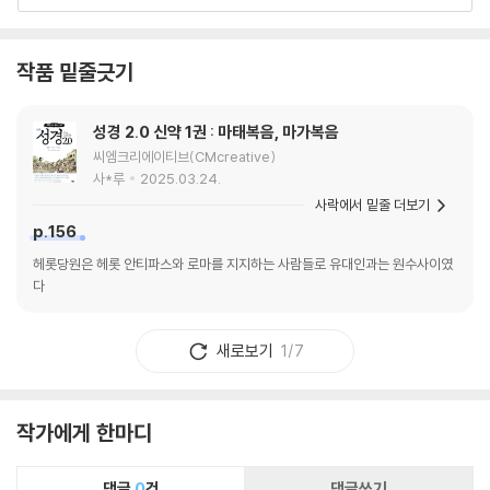
은 다른 방법을 용인하지 않는 배타적인 방법으로
치우쳐 왔다. 복음주의 진영에 있는 학자들도 예
외가 아닌 것이, 해석자마다 자신이 속한 교단적
작품 밑줄긋기
배경, 자신의 신학적 입지에 따라 한 가지 해석 원
리를 고집해 왔다. 이런 상황에서 저자는 언어학
성경 2.0 신약 1권 : 마태복음, 마가복음
적, 철학적, 과학적인 관점에서 다양하게 접근해
씨엠크리에이티브(CMcreative)
온 성경 해석학적 접근을 ‘하나님 중심’에서 다시
사*루
2025.03.24.
시작하라고 제안한다. 저자가 이해하는 성경은 유
사락에서 밑줄 더보기
한 언어인 인간의 말로 기록된, 무한하신 하나님
p.156
의 말씀이다. 그 말씀은 ‘하나님 자신의 의사소
헤롯당원은 헤롯 안티파스와 로마를 지지하는 사람들로 유대인과는 원수사이였
통’이며, 삼위 하나님 간에 나누는 신적 담화다. 저
다
자는 하나님의 말과 인간의 말의 관계, 인간의 말
을 해석하는 원리를 삼위 하나님 간의 관계로 풀
어낸다. 단어의 의미, 의사소통의 원리 등을 삼위
새로보기
1/7
일체의 관계로써 설명해야 해석학의 본연일관성
(상호내재성)을 이룰 수 있다고 주장하면서 말이
다. 저자는 해석의 통전성, 총체성, 일관성은 삼위
작가에게 한마디
하나님의 관계와 상호 의존성에서 찾을 때 가능하
다는 입장을 견지한다. 이 사실에서 유추하여 저
댓글
0
건
댓글쓰기