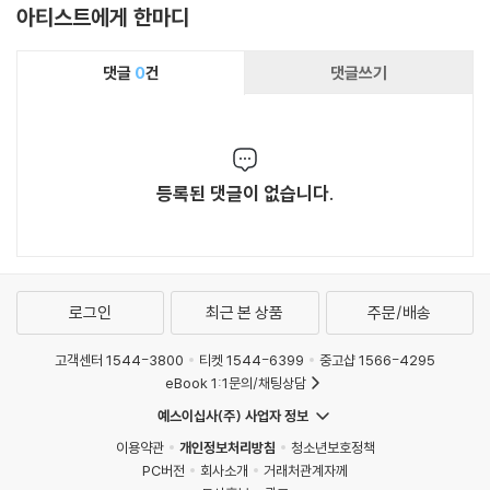
아티스트에게 한마디
댓글
0
건
댓글쓰기
등록된 댓글이 없습니다.
로그인
최근 본 상품
주문/배송
고객센터 1544-3800
티켓 1544-6399
중고샵 1566-4295
eBook 1:1문의/채팅상담
예스이십사(주) 사업자 정보
이용약관
개인정보처리방침
청소년보호정책
PC버전
회사소개
거래처관계자께