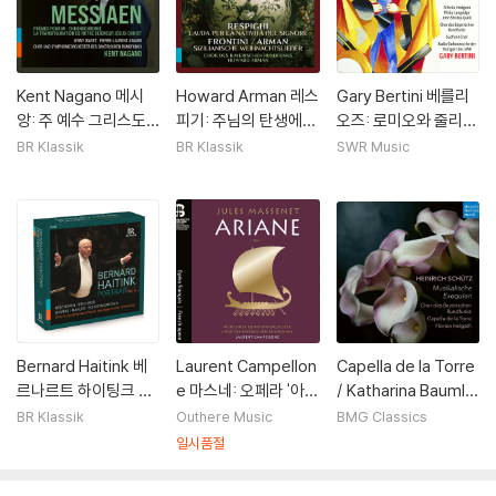
Kent Nagano 메시
Howard Arman 레스
Gary Bertini 베를리
앙: 주 예수 그리스도
피기: 주님의 탄생에
오즈: 로미오와 줄리엣
의 변용 (Messiaen:
대한 찬양 외 (Respig
(Berlioz: Romeo et
BR Klassik
BR Klassik
SWR Music
La Transfiguration
hi: Lauda Per La Na
Juliette)
de Notre Seigneur
tivita Del Signore)
Jesus-Christ)
Bernard Haitink 베
Laurent Campellon
Capella de la Torre
르나르트 하이팅크 포
e 마스네: 오페라 '아리
/ Katharina Bauml
트레이트 II (Portrait,
안' (Massenet: Aria
쉬츠: 장송음악 (Heinr
BR Klassik
Outhere Music
BMG Classics
Vol. 2)
ne)
ich Schutz: Musikali
일시품절
sche Exequien)