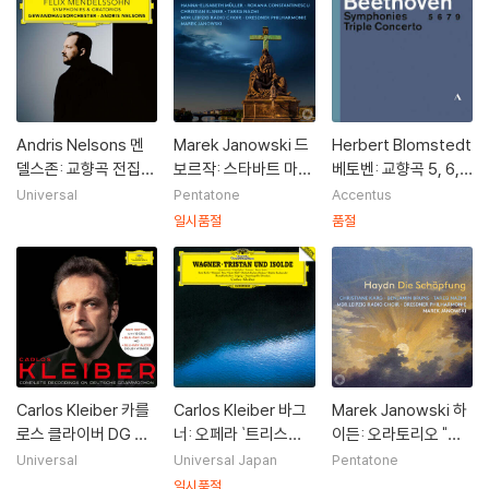
Andris Nelsons 멘
Marek Janowski 드
Herbert Blomstedt
델스존: 교향곡 전집과
보르작: 스타바트 마테
베토벤: 교향곡 5, 6, 7
오라토리오 (Mendel
르 (Dvorak: Stabat
& 9번 / 삼중협주곡
Universal
Pentatone
Accentus
ssohn: Symphonie
Mater) [SACD Hybr
(Beethover: Symp
일시품절
품절
s & Oratorios) [7 S
id]
honies No.5, 6, 7 &
ACD Hybrid]
9/triple Concerto)
Carlos Kleiber 카를
Carlos Kleiber 바그
Marek Janowski 하
로스 클라이버 DG 전
너: 오페라 `트리스탄
이든: 오라토리오 "천
집 (Complete Reco
과 이졸데` 하이라이트
지창조" Hob XXI:2
Universal
Universal Japan
Pentatone
rdings On Deutsch
(Wagner: Tristan U
(Haydn: Die Schop
일시품절