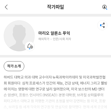
마리오 알론소 푸익
작가파일
해외작가
인문/사회 저자
마리오 알론소 푸익
해외작가
인문/사회 저자
작가 소개
하버드 대학교 의과 대학 교수이자 뉴욕과학아카데미 및 미국과학발전협
회 회원이다. 심적 프로세스가 인간의 재능, 건강 상태, 에너지 그리고 웰빙
에 미치는 영향에 대한 연구로 널리 알려졌으며, 미국 보스턴의 MD 앤더
슨 암센터, 프랑스 인시아드(INSEAD) 경영 대학원, 브라질 상파울루의
피타고라스 대학교 등 저명한 기관의 초청을 받아 강연하는 등 미국, 프랑
스, 브라질 등 세계 각국의 연구원 및 연설자로 활약했다. 현재 세계 곳곳에