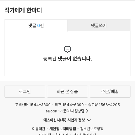
작가에게 한마디
댓글
0
건
댓글쓰기
등록된 댓글이 없습니다.
로그인
최근 본 상품
주문/배송
고객센터 1544-3800
티켓 1544-6399
중고샵 1566-4295
eBook 1:1문의/채팅상담
예스이십사(주) 사업자 정보
이용약관
개인정보처리방침
청소년보호정책
PC버전
회사소개
거래처관계자께