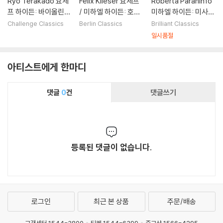
Ryo Terakado 요제
Felix Klieser 요제프
Roberta Paraninfo
프 하이든: 바이올린
/ 미하엘 하이든: 호른
미하엘 하이든: 미사와
협주곡 4번 G장조, 미
협주곡 (Joseph / Mi
저녁 기도 (Michael H
Challenge Classics
Berlin Classics
Brilliant Classics
하엘 하이든: 하프시코
chael Haydn: Horn
aydn: Pro Festo Inn
일시품절
드와 비올라를 위한 협
Concertos) [2LP]
ocentium Masses
주곡 (Joseph Hayd
& Vesper)
아티스트에게 한마디
n: Violin Concerto
No.4, Michael Hayd
n: Concerto for Har
댓글
0
건
댓글쓰기
psichord & Viola)
등록된 댓글이 없습니다.
로그인
최근 본 상품
주문/배송
고객센터 1544-3800
티켓 1544-6399
중고샵 1566-4295