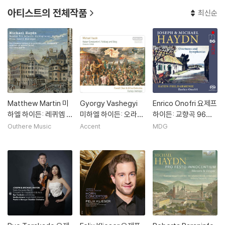
아티스트의 전체작품
최신순
Matthew Martin 미
Gyorgy Vashegyi
Enrico Onofri 요제프
하엘 하이든: 레퀴엠 &
미하엘 하이든: 오라토
하이든: 교향곡 96번
성 히에로니무스 미사
리오 '콘스탄티누스 1
‘기적’ / 미하엘 하이든:
Outhere Music
Accent
MDG
(Michael Haydn: Re
세의 진군과 승리' (M.
교향곡 39번 등 (Jos
quiem Pro defunct
Haydn: Kaiser Con
eph & Michael Hay
o Archiepiscopo Si
statin Feldzug und
dn: Overtures And
gismundo & Missa
Sieg)
Symphonies)
Sancti Hieronymi)