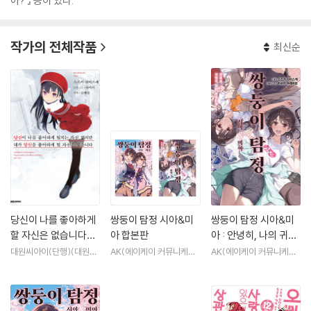
아? 』 등이 있다.
작가의 전체작품
최신순
당신이 나를 좋아하게
쌍둥이 탐정 시아&미
쌍둥이 탐정 시아&미
할 자신은 없습니다만,
아 합본판
아 : 안녕히, 나의 귀엽
내가 당신을 좋아할 자
지 않은 쌍둥이들
대원씨아이(단행)(대원키
AK(에이케이 커뮤니케이
AK(에이케이 커뮤니케이
즈)
션즈)
션즈)
신은 있습니다