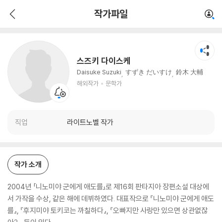
스즈키 다이스케
작가파일
해외작가
문학가
스즈키 다이스케
Daisuke Suzuki
すずき だいすけ
鈴木 大輔
해외작가
문학가
직업
라이트노벨 작가
작가 소개
2004년 「니노미야 군에게 애도를」로 제16회 판타지아 장편소설 대상에
서 가작을 수상, 같은 해에 데뷔하였다. 대표작으로 『니노미야 군에게 애도
를』, 『후지미야 토키코는 까칠하다』, 『오빠지만 사랑만 있으면 상관없잖