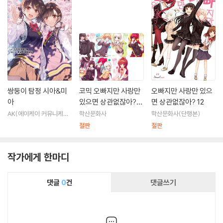
쌍둥이 탐정 시아&미
코믹 오빠지만 사랑만
오빠지만 사랑만 있으
아
있으면 상관없잖아? 1
면 상관없잖아? 12
~7 세트
AK(에이케이 커뮤니케이
학산문화사
학산문화사(단행본)
션즈)
절판
절판
작가에게 한마디
댓글
0
건
댓글쓰기