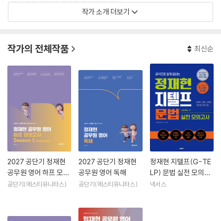
· 국내 최초 토익 & 지텔프 동시 만점 강사
작가 소개 더보기
· 영단기 토익 대표 강사
· 공단기·소방단기·경단기 지텔프 대표 강사
· 前 H사·M사 토익 1타 강사
작가의 전체작품
최신순
· 토익(24년) 지텔프(5년) 간 매월 응시 및 기출 분석 / 출제 경향 연구
· 영어시험 전문 분석 연구소 ‘정재현어학연구소’ 소장
대표 온라인 커뮤니티
· 유튜브 채널 정재현영어꿀단지
· 인스타그램 https://www.instagram.com/jhtoeic
2027 공단기 정재현
2027 공단기 정재현
정재현 지텔프(G-TE
공무원 영어 하프 모의
공무원 영어 독해
LP) 문법 실전 모의고
고사 Season 1: Esse
사(LEVEL 2)
공단기(에스티유니타스)
공단기(에스티유니타스)
넥서스
ntial