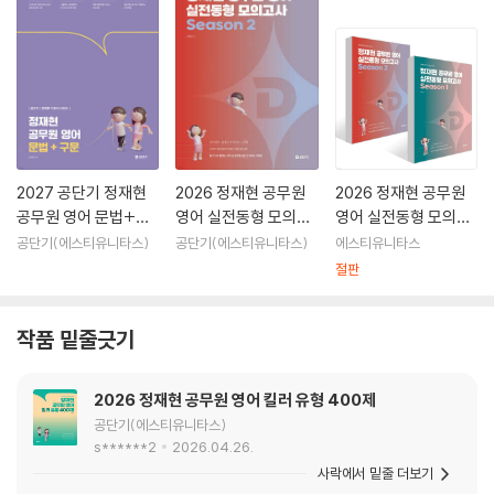
2027 공단기 정재현
2026 정재현 공무원
2026 정재현 공무원
공무원 영어 문법+구
영어 실전동형 모의고
영어 실전동형 모의고
문
사 Season 2
사 Season 1~2권 세
공단기(에스티유니타스)
공단기(에스티유니타스)
에스티유니타스
트
절판
작품 밑줄긋기
2026 정재현 공무원 영어 킬러 유형 400제
공단기(에스티유니타스)
s******2
2026.04.26.
사락에서 밑줄 더보기