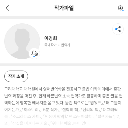
이경희
작가파일
국내작가
번역가
이경희
국내작가
번역가
작가 소개
고려대학교 대학원에서 영어번역학을 전공하고 글밥 아카데미에서 출판
번역 과정을 마친 후, 현재 바른번역 소속 번역가로 활동하며 좋은 글을 번
역하는데 행복한 에너지를 쏟고 있다. 옮긴 책으로는『원워드』,『왜 그들이
이기는가』,『히스토리』,『5분 작가』,『철학의 책』,『심리의 책』,『더그래픽
북』,『소크라테스 카페』, 『인생이 막막할 땐 스토아철학』, 『발견자들 1, 2,
3』, 『상실을 이겨내는 기술』,『위대한 예술』등이 있다.