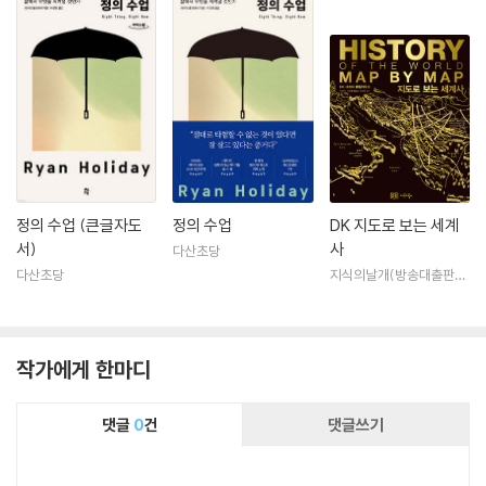
정의 수업 (큰글자도
정의 수업
DK 지도로 보는 세계
서)
사
다산초당
다산초당
지식의날개(방송대출판문
화원)
작가에게 한마디
댓글
0
건
댓글쓰기