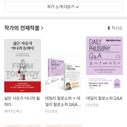
작가 소개 더보기
작가의 전체작품
최신순
삶은 사유가 아니라 돌
데일리 필로소피 + 데
데일리 필로소피 Q&A
파다
일리 필로소피 Q&A
다산초당
세트
페이지2북스
다산초당