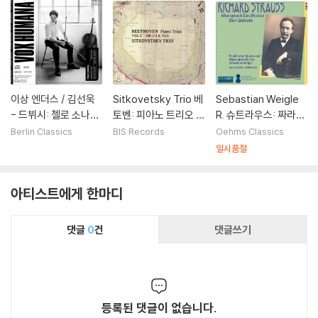
estra)
연주 버전]
이상 엔더스 / 김선욱
Sitkovetsky Trio 베
Sebastian Weigle
- 드뷔시: 첼로 소나타
토벤: 피아노 트리오 1
R. 슈트라우스: 짜라투
/ 스트라빈스키: 엘레
집 (Beethoven: Pia
스트라는 이렇게 말했
Berlin Classics
BIS Records
Oehms Classics
지 / 마레: 사람의 목소
no Trios Vo.1 - Op.
다, 돈키호테 (R. Stra
일시품절
리 외 (Isang Enders
1/3, Op.70/2)
uss: Also sprach Z
- Vox Humana)
arathustra, Don Qui
아티스트에게 한마디
xote) 세바스챤 바이
글레
댓글
0
건
댓글쓰기
등록된 댓글이 없습니다.