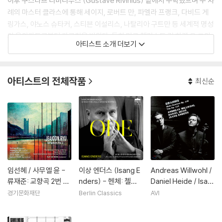
이후 구스타브 리비니우스 (Gustave Rivinius) 밑에서 수학했으며 수 차
례의 마스터 클라스에 통해 세이지, 로버트 만, 파멜라 프랭크, 다비드 게
링가스, 야노스 슈타커, 스티븐 이설리스, 나탈리아 구트만 등 세계적 명성
의 음악가들로부터 가르침을 받았다. 특히 미국 첼리스트 린 하렐 은 그의
아티스트 소개 더보기
음악에 중요한 영향을 미쳤고 지난 2008년 스무살의 나이로 1548년 창
단한 드레스덴 슈타츠카펠레의 첼로 수석이 되면서 독일에서 가장 어린 솔
로 첼리스트 중 하나로 주목 받았었다. 슈만과 윤이상의 첼로와 피아노를
아티스트의 전체작품
최신순
위한 전곡을 녹음한 데뷔 앨범에 이은 두 번째 앨범 바흐의 무반주 첼로 모
음곡에 무한한 기대를 가져 본다.
임선혜 / 사무엘 윤 -
이상 엔더스 (Isang E
Andreas Willwohl /
류재준: 교향곡 2번 (J
nders) - 헨체: 첼로
Daniel Heide / Isan
eajoon Ryu: Symph
와 오케스트라를 위한
g Enders 브람스: 비
경기문화재단
Berlin Classics
AVI
ony No. 2) [LP]
작품들 (Henze: Wor
올라 소나타, 클라리넷
ks for Cello & Orch
트리오 [비올라 트리오