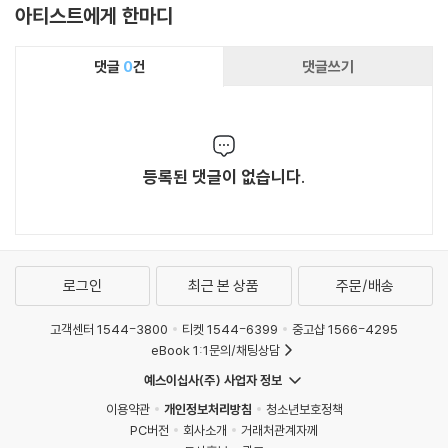
아티스트에게 한마디
댓글
0
건
댓글쓰기
등록된 댓글이 없습니다.
로그인
최근 본 상품
주문/배송
고객센터 1544-3800
티켓 1544-6399
중고샵 1566-4295
eBook 1:1문의/채팅상담
예스이십사(주) 사업자 정보
이용약관
개인정보처리방침
청소년보호정책
PC버전
회사소개
거래처관계자께