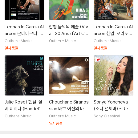
Leonardo Garcia Al
합창 음악의 예술 (Viv
Leonardo Garcia Al
arcon 몬테베르디: 포
a ! 30 Ans d'Art Ch
arcon 헨델: 오라토리
페아의 대관식 (Mont
oral) [오렌지 컬러 2L
오 '솔로몬' 전곡 (Han
Outhere Music
Outhere Music
Outhere Music
everdi: L'incoronaz
P]
del: Solomon)
일시품절
일시품절
ione di Poppea)
Julie Roset 헨델: 살
Chouchane Siranos
Sonya Yoncheva
베 레지나 (Handel: S
sian 바흐 이전의 바흐
(소냐 욘체바) - Rebir
alve Regina)
- 바이올린 소나타 (B
th
Outhere Music
Outhere Music
Sony Classical
ACH BEFORE BACH
일시품절
- Violin Sonatas)