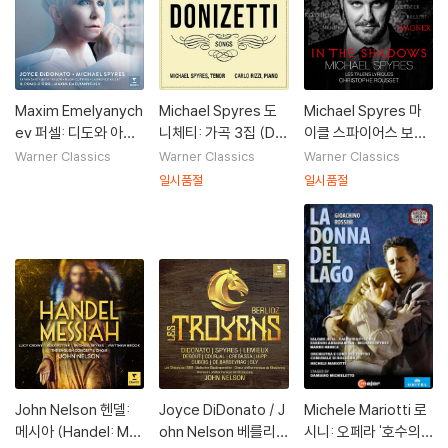
Maxim Emelyanych
Michael Spyres 도
Michael Spyres 마
ev 퍼셀: 디도와 아이
니체티: 가곡 3집 (Do
이클 스파이어스 보컬
네이아스 (Purcell: Di
nizetti: Songs Vol.
모음집 (In the Shad
Warner Classics
Warner Classics
Warner Classics
do & Aeneas)
3)
ows)
일시품절
일시품절
John Nelson 헨델:
Joyce DiDonato / J
Michele Mariotti 로
메시아 (Handel: Me
ohn Nelson 베를리
시니: 오페라 '호수의