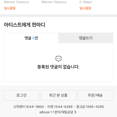
ssiah)
오즈: 오페라 '트로이
여인' (Rossini: La d
Warner Classics
Warner Classics
C-Major
인' (Berlioz: Les Tro
onna del lago)
일시품절
일시품절
yens)
아티스트에게 한마디
댓글
0
건
댓글쓰기
등록된 댓글이 없습니다.
로그인
최근 본 상품
주문/배송
고객센터 1544-3800
티켓 1544-6399
중고샵 1566-4295
eBook 1:1문의/채팅상담