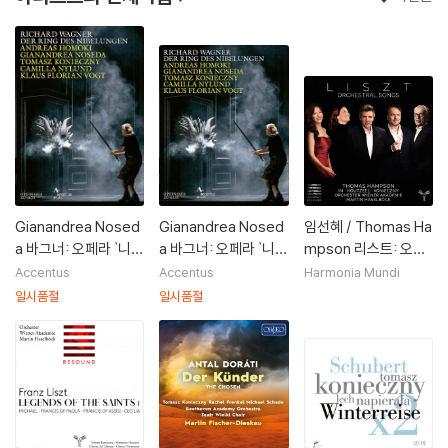
Gianandrea Nosed
Gianandrea Nosed
임선혜 / Thomas Ha
a 바그너: 오페라 `니벨
a 바그너: 오페라 `니벨
mpson 리스트: 오케
룽의 반지` 4부작 전집
룽의 반지` 4부작 전집
스트라를 위한 가곡 (L
Accentus
Accentus
Harmonia Mundi
(Wagner: `Der Ring
(Wagner: `Der Ring
iszt: Orchestral So
일시품절
일시품절
Des Nibulungen`)
Des Nibulungen`)
ngs)
[7 DVD]
[4 Blu-ray]