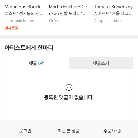
Martin Haselbock
Martin Fischer-Die
Tomasz Konieczny
리스트: 성자들의 전설
skau 안탈 도라티: 오
슈베르트: 겨울 나그네
1집 (Liszt: Legends
페라 '선택 받은 자' (A
(Schubert: Winterr
Harmonia Mundi
Orfeo
Chopin Institute
Of The Saints Vol.
ntal Dorati: Der Kun
eise)
일시품절
1)
der)
아티스트에게 한마디
댓글
0
건
댓글쓰기
등록된 댓글이 없습니다.
로그인
최근 본 상품
주문/배송