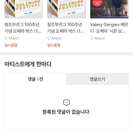
잘츠부르그 100주년
잘츠부르그 100주년
Valery Gergiev 베르
기념 오페라 박스 (10
기념 오페라 박스 (10
디: 오페라 '시몬 보카
0 Anniversary Editi
0 Anniversary Editi
네그라' (Verdi: Simo
C-Major
C-Major
C-Major
on Salzburg Festiv
on Salzburg Festiv
n Boccanegra)
일시품절
일시품절
al)
al)
아티스트에게 한마디
댓글
0
건
댓글쓰기
등록된 댓글이 없습니다.