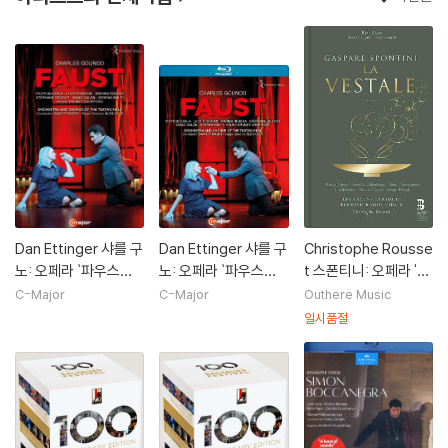
Dan Ettinger 샤를 구
Dan Ettinger 샤를 구
Christophe Rousse
노: 오페라 `파우스트`
노: 오페라 `파우스트`
t 스폰티니: 오페라 '베
(Charles Gounod:
Charles Gounod: O
스타의 무녀' 전곡 (Sp
C-Major
C-Major
Outhere Music
Opera `Faust `)
pera `Faust `
ontini: La vestale)
일시품절