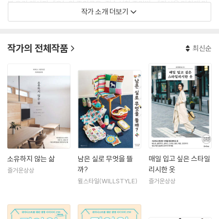
븐 요리 레시피』 『오늘의 주인공은, 진수성찬 주먹밥』, 『자식을 미치게 만
작가 소개 더보기
드는 부모들』, 『달지 않이 매일 먹고 싶어지는 구움과자』, 『집에서 만드는
최고의 이탈리아 요리』, 다양한 종이접기 책인 『귀여운 캐릭터 종이접기』,
『쉽고 귀여운 종이접기와 오리기 대백과』, 『리락쿠마 종이접기』 등도 번역
작가의 전체작품
최신순
했다.
소유하지 않는 삶
남은 실로 무엇을 뜰
매일 입고 싶은 스타일
까?
리시한 옷
즐거운상상
윌스타일(WILLSTYLE)
즐거운상상