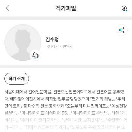
김수정
작가파일
국내작가
번역가
김수정
국내작가
번역가
작가 소개
서울여대에서 일어일문학을, 일본도신일본어학교에서 일본어를 공부했
다. 에릭양에이전시에서 저작권 업무를 담당했으며 『딸기와 해님』, 『우리
만의 로리』 등 다수의 일본 동화책과 『오늘부터 미니멀라이프』, 『여성건강
실천법』, 『미니멀라이프 아이디어 55』, 『미니멀라이프 수납법』, 『1일 1개
버리기』, 『우리 아이 정리교육법』, 『밭일 1시간, 낮잠 2시간』, 『수컷들의 육
아분투기』, 『집에서 만드는 영국 과자』, 『노릇노릇 구워 맛있게 즐기는 오