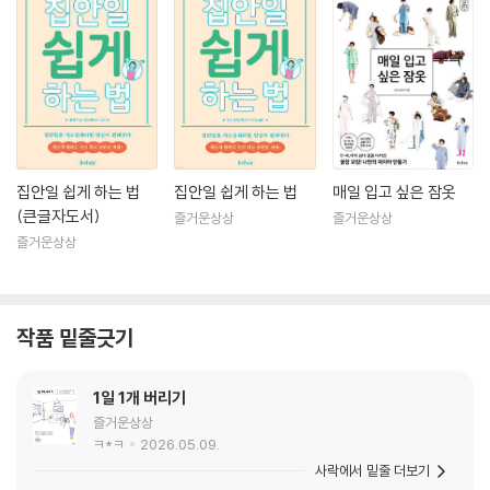
집안일 쉽게 하는 법
집안일 쉽게 하는 법
매일 입고 싶은 잠옷
(큰글자도서)
즐거운상상
즐거운상상
즐거운상상
작품 밑줄긋기
1일 1개 버리기
즐거운상상
ㅋ*ㅋ
2026.05.09.
사락에서 밑줄 더보기