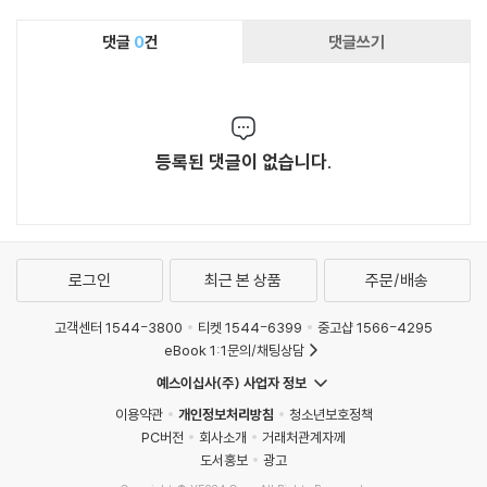
댓글
0
건
댓글쓰기
등록된 댓글이 없습니다.
로그인
최근 본 상품
주문/배송
고객센터 1544-3800
티켓 1544-6399
중고샵 1566-4295
eBook 1:1문의/채팅상담
예스이십사(주) 사업자 정보
이용약관
개인정보처리방침
청소년보호정책
PC버전
회사소개
거래처관계자께
도서홍보
광고