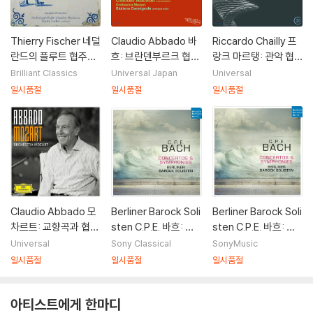
Thierry Fischer 네덜
Claudio Abbado 바
Riccardo Chailly 프
란드의 플루트 협주곡
흐: 브란덴부르크 협주
랑크 마르탱: 관악 협
(Flute Concertos fr
곡집 (Bach: Brande
주곡 (Frank Martin:
Brilliant Classics
Universal Japan
Universal
om the Netherland
nburg Concertos)
Concerto For Wind
일시품절
일시품절
일시품절
s)
s)
Claudio Abbado 모
Berliner Barock Soli
Berliner Barock Soli
차르트: 교향곡과 협주
sten C.P.E. 바흐: 협
sten C.P.E. 바흐: 협
곡 (Mozart: Symph
주곡, 교향곡 - 베를린
주곡, 교향곡 - 베를린
Universal
Sony Classical
SonyMusic
ony and Conceto)
바로크 솔리스텐 (C.P.
바로크 솔리스텐 (C.P.
일시품절
일시품절
일시품절
E. Bach: Concertos
E. Bach: Concertos
& Symphonies)
& Symphonies)
아티스트에게 한마디