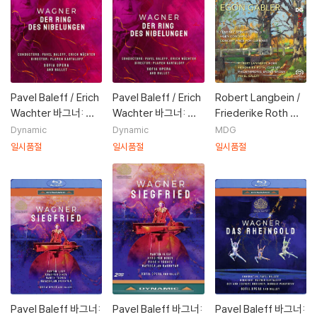
Pavel Baleff / Erich
Pavel Baleff / Erich
Robert Langbein /
Wachter 바그너: 오
Wachter 바그너: 오
Friederike Roth 에
페라 '니벨룽의 반지' 4
페라 '니벨룽의 반지' 4
곤 가블러: 클라리넷,
Dynamic
Dynamic
MDG
부작 (Wagner: Der
부작 (Wagner: Der
호른 협주곡집 (Gabl
일시품절
일시품절
일시품절
Ring Des Nibelung
Ring Des Nibelung
er: Concert Piece F
en)
en)
or Clarinet, Horn C
oncerto)
Pavel Baleff 바그너:
Pavel Baleff 바그너:
Pavel Baleff 바그너: