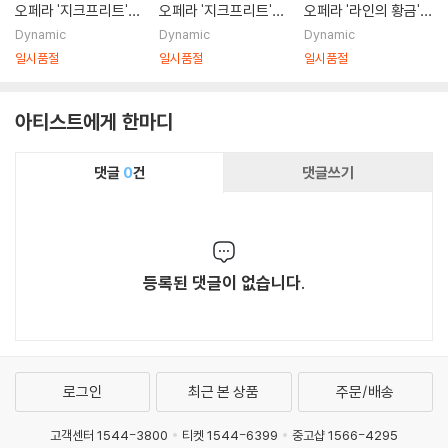
오페라 '지크프리트'
오페라 '지크프리트'
오페라 '라인의 황금'
(Richard Wagner: S
(Richard Wagner: S
(Wagner: Das Rhei
Dynamic
Dynamic
Dynamic
iegfried)
iegfried)
ngold - von Gottho
일시품절
일시품절
일시품절
ld Ephraim Lessing
gekurzte Fassung)
아티스트에게 한마디
댓글
0
건
댓글쓰기
등록된 댓글이 없습니다.
로그인
최근 본 상품
주문/배송
고객센터 1544-3800
티켓 1544-6399
중고샵 1566-4295